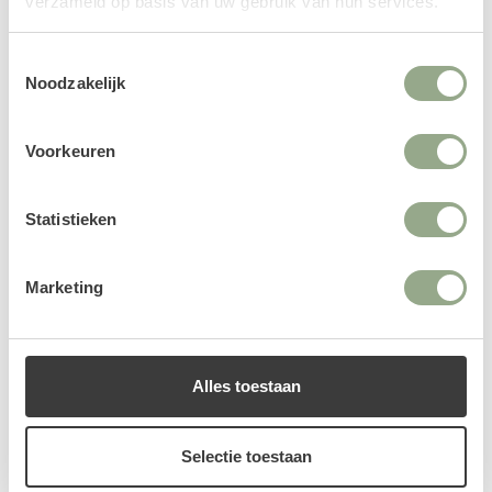
verzameld op basis van uw gebruik van hun services.
In onze collectie zijden bloemen vind je een uitgebreid
aanbod van zijden boeketten en losse kunststelen.
Toestemmingsselectie
Noodzakelijk
Shop nu
Voorkeuren
Statistieken
Marketing
Alles toestaan
Selectie toestaan