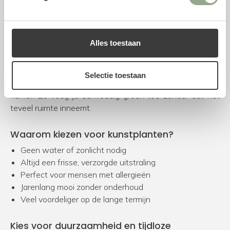
Kunstplanten voor de slaapkamer
In de slaapkamer zorgen kunstplanten voor een rustige
Alles toestaan
en ontspannen sfeer zonder onderhoud. De kunst
Tropaeolum
en
Dracaena
zijn geliefd vanwege hun
elegante en slanke vormen, waardoor ze perfect passen
Selectie toestaan
naast een kast, nachtkastje of in een lege hoek van de
kamer. Zo voeg je eenvoudig groen toe zonder dat het
teveel ruimte inneemt.
Waarom kiezen voor kunstplanten?
Geen water of zonlicht nodig
Altijd een frisse, verzorgde uitstraling
Perfect voor mensen met allergieën
Jarenlang mooi zonder onderhoud
Veel voordeliger op de lange termijn
Kies voor duurzaamheid en tijdloze