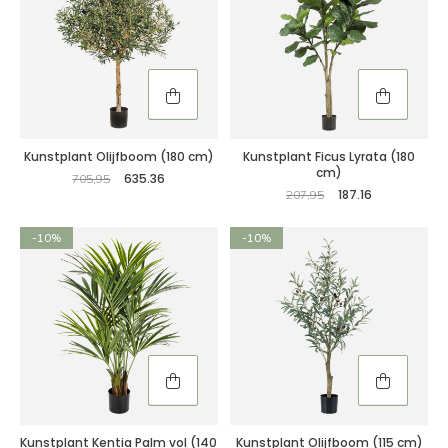
Kunstplant Olijfboom (180 cm)
Kunstplant Ficus Lyrata (180
cm)
635.36
705,95
187.16
207,95
-10%
-10%
Kunstplant Kentia Palm vol (140
Kunstplant Olijfboom (115 cm)