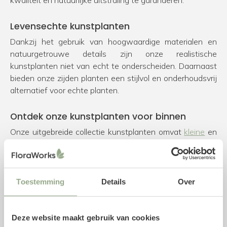
kwaliteit en natuurlijke uitstraling te garanderen.
Levensechte kunstplanten
Dankzij het gebruik van hoogwaardige materialen en
natuurgetrouwe details zijn onze realistische
kunstplanten niet van echt te onderscheiden. Daarnaast
bieden onze zijden planten een stijlvol en onderhoudsvrij
alternatief voor echte planten.
Ontdek onze kunstplanten voor binnen
Onze uitgebreide collectie kunstplanten omvat
kleine
en
grote kunstplanten
,
kunstbomen
,
kunstgrassen
,
hangplanten
,
steekplanten
en stijlvolle
pot-plant
combinaties
. Daarnaast hebben we
verticaal kunstgroen
in ons assortiment voor moderne wanddecoratie. Of je nu
Toestemming
Details
Over
zoekt naar een blikvanger in je woonkamer, kantoor of
horecazaak, bij FloraWorks vind je altijd een passende
kunstplant voor binnen.
Deze website maakt gebruik van cookies