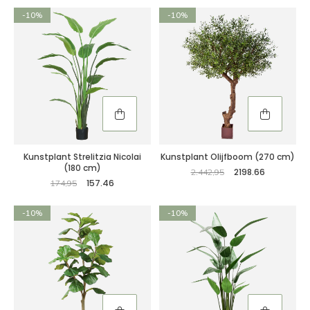
-10%
-10%
Kunstplant Strelitzia Nicolai
Kunstplant Olijfboom (270 cm)
(180 cm)
2198.66
2.442,95
157.46
174,95
-10%
-10%