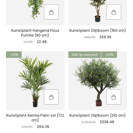
Kunstplant hangend Ficus
Kunstplant Olijfboom (150 cm)
Pumila (80 cm)
329.36
365,95
22.46
24,95
-10%
Niet op voorraad
-10%
Kunstplant Kentia Palm vol (172
Kunstplant Olijfboom (210 cm)
cm)
2038.46
2.264,95
294.26
326,95