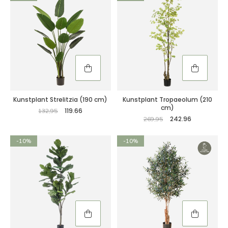
Kunstplant Strelitzia (190 cm)
Kunstplant Tropaeolum (210
cm)
119.66
132,95
242.96
269,95
-10%
-10%