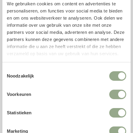
We gebruiken cookies om content en advertenties te
Kunstplanten voor de woonkamer
personaliseren, om functies voor social media te bieden
en om ons websiteverkeer te analyseren. Ook delen we
Kunstplanten brengen direct sfeer, warmte en volume in
informatie over uw gebruik van onze site met onze
de woonkamer. Populaire keuzes zijn de kunst
Strelitzia
partners voor social media, adverteren en analyse. Deze
en
Kentia Palm
, twee statement planten met een
partners kunnen deze gegevens combineren met andere
natuurlijke uitstraling en volle bladeren die perfect
informatie die u aan ze heeft verstrekt of die ze hebben
passen in zowel moderne als landelijke interieurs. Dankzij
verzameld op basis van uw gebruik van hun services.
hun formaat en uitstraling creëren ze eenvoudig een
groene blikvanger in huis.
Toestemmingsselectie
Kunstplanten voor de badkamer
Noodzakelijk
Ook in de badkamer zijn kunstplanten ideaal, omdat ze
geen last hebben van vocht of gebrek aan daglicht.
Voorkeuren
Kunst hangplanten zoals een
Fittonia
of
Tradescantia
zijn
populaire keuzes door hun compacte formaat en
Statistieken
natuurlijke uitstraling. Zo zijn hangplanten goed te
plaatsen op een plank, in een kast of aan een rek voor
een speels en sfeervol effect.
Marketing