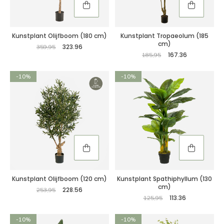
Kunstplant Olijfboom (180 cm)
Kunstplant Tropaeolum (185
cm)
323.96
359,95
167.36
185,95
-10%
-10%
Kunstplant Olijfboom (120 cm)
Kunstplant Spathiphyllum (130
cm)
228.56
253,95
113.36
125,95
-10%
-10%