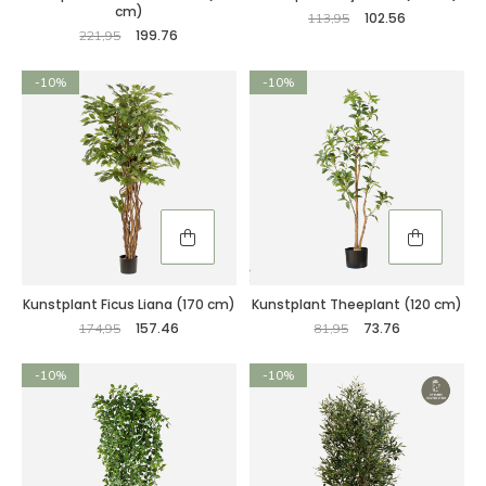
cm)
102.56
113,95
199.76
221,95
-10%
-10%
Kunstplant Ficus Liana (170 cm)
Kunstplant Theeplant (120 cm)
157.46
73.76
174,95
81,95
-10%
-10%