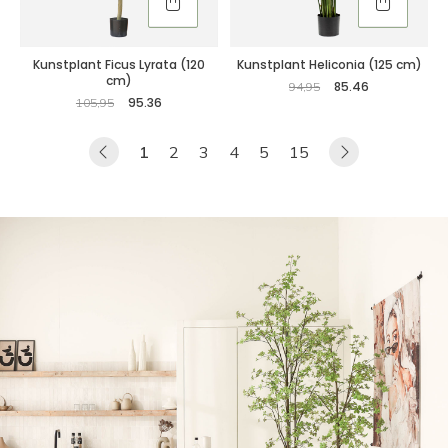
Kunstplant Ficus Lyrata (120
Kunstplant Heliconia (125 cm)
cm)
85.46
94,95
95.36
105,95
1
2
3
4
5
15