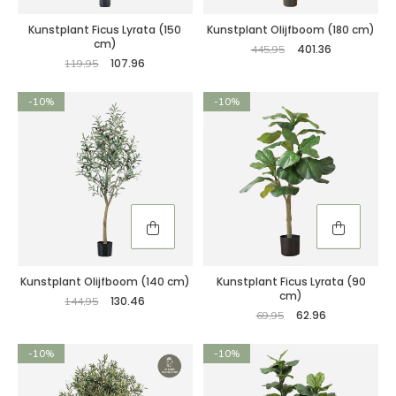
Kunstplant Ficus Lyrata (150
Kunstplant Olijfboom (180 cm)
cm)
401.36
445,95
107.96
119,95
-10%
-10%
Kunstplant Olijfboom (140 cm)
Kunstplant Ficus Lyrata (90
cm)
130.46
144,95
62.96
69,95
-10%
-10%