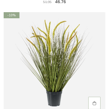
46.76
51,95
-10%