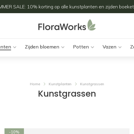
MER SALE: 10% korting op alle kunstplanten en zijden boeket
anten
Zijden bloemen
Potten
Vazen
Z
Home
Kunstplanten
Kunstgrassen
Kunstgrassen
-10%