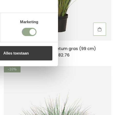
Marketing
Kunstplant Pennisetum gras (99 cm)
Alles toestaan
82.76
91,95
-10%