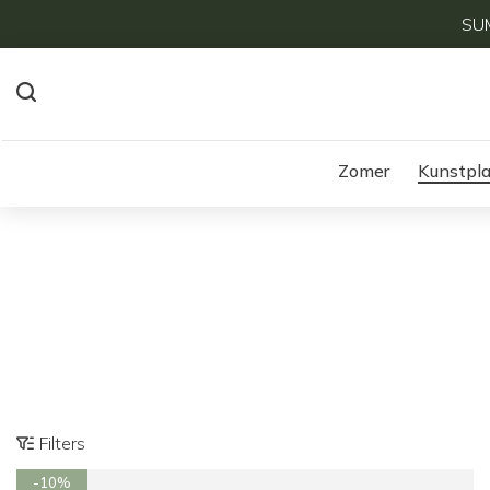
SUM
Zomer
Kunstpl
Filters
-10%