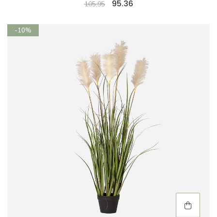
95.36
105,95
-10%