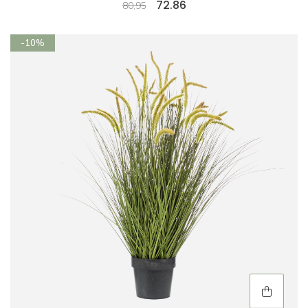
72.86
80,95
-10%