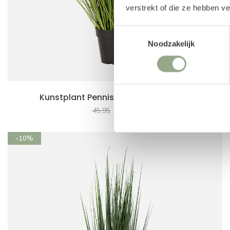
verstrekt of die ze hebben v
Toestemmingsselectie
Noodzakelijk
Kunstplant Pennisetum gras (71 cm)
41.36
45,95
-10%