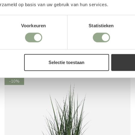
erzameld op basis van uw gebruik van hun services.
Voorkeuren
Statistieken
Kunstplant Pennisetum gras (85 cm)
Selectie toestaan
51.26
56,95
-10%