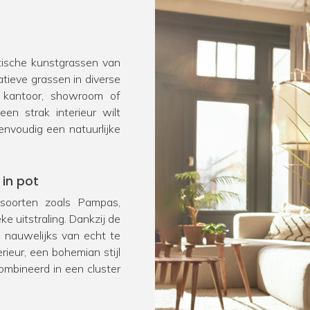
stische kunstgrassen van
atieve grassen in diverse
s, kantoor, showroom of
en strak interieur wilt
envoudig een natuurlijke
 in pot
 soorten zoals Pampas,
e uitstraling. Dankzij de
en nauwelijks van echt te
ieur, een bohemian stijl
combineerd in een cluster