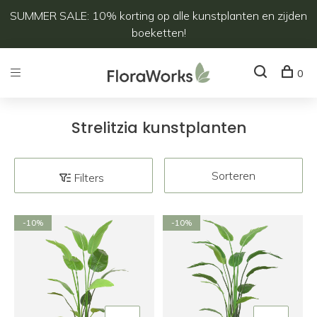
SUMMER SALE: 10% korting op alle kunstplanten en zijden
boeketten!
0
Strelitzia kunstplanten
Sorteren
Filters
-10%
-10%