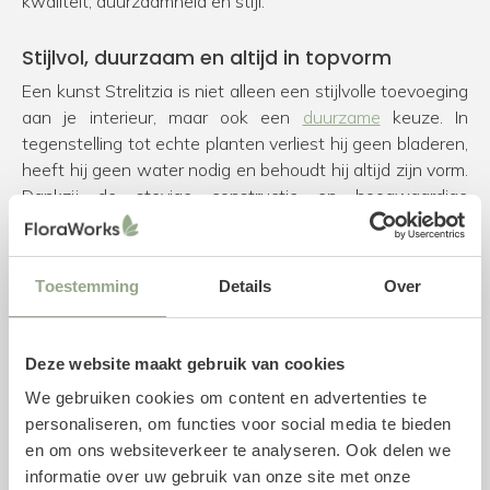
kwaliteit, duurzaamheid en stijl.
Stijlvol, duurzaam en altijd in topvorm
Een kunst Strelitzia is niet alleen een stijlvolle toevoeging
aan je interieur, maar ook een
duurzame
keuze. In
tegenstelling tot echte planten verliest hij geen bladeren,
heeft hij geen water nodig en behoudt hij altijd zijn vorm.
Dankzij de stevige constructie en hoogwaardige
materialen is een kunst Strelitzia ideaal voor langdurig
gebruik in uiteenlopende ruimtes, van een slaapkamer tot
een grote entreehal.
Toestemming
Details
Over
Service waar je op kunt vertrouwen
Bij FloraWorks staan kwaliteit en klanttevredenheid
Deze website maakt gebruik van cookies
centraal. Elke kunstplant wordt zorgvuldig verpakt en
We gebruiken cookies om content en advertenties te
verzonden in een stevige doos, zodat jouw plant in
personaliseren, om functies voor social media te bieden
perfecte staat bij jou aankomt. Klanten waarderen onze
en om ons websiteverkeer te analyseren. Ook delen we
service met een 9+ en we streven ernaar om jouw
informatie over uw gebruik van onze site met onze