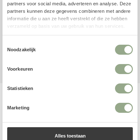
verwachtingen te overtreffen. Heb je vragen over
partners voor social media, adverteren en analyse. Deze
bijvoorbeeld het formaat, de combinatie met een
partners kunnen deze gegevens combineren met andere
buitenpot of styling? Wij denken graag met je mee.
informatie die u aan ze heeft verstrekt of die ze hebben
verzameld op basis van uw gebruik van hun services.
Een Strelitzia kunstplant kopen? Bestel nu
eenvoudig online
Toestemmingsselectie
Bekijk nu onze collectie Strelitzia kunstplanten en geef
Noodzakelijk
jouw interieur een indrukwekkende, groene upgrade.
Eenvoudig online te bestellen in onze webshop.
Voorkeuren
Statistieken
Bekijk onze andere categorieën
Marketing
Alles toestaan