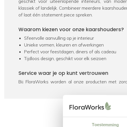
geschikt voor uiteenlopende interieurs, van moder
klassiek of landelijk. Combineer meerdere kaarshoude
of laat één statement piece spreken.
Waarom kiezen voor onze kaarshouders?
Sfeervolle aanvulling op je interieur
Unieke vormen, kleuren en afwerkingen
Perfect voor feestdagen, diners of als cadeau
Tijdloos design, geschikt voor elk seizoen
Service waar je op kunt vertrouwen
Bij FloraWorks worden al onze producten met zorg
zodat je bestelling in perfecte staat aankomt. Heb j
combinaties met andere accessoires? Wij denken 
klanten waarderen onze service met een 9+.
Kaarshouders kopen? Bestel nu eenvoudig 
Toestemming
Laat je inspireren door onze collectie kaarshouders e