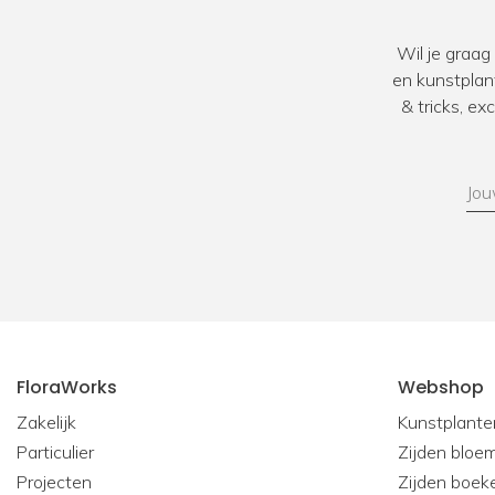
Wil je graag
en kunstplan
& tricks, e
FloraWorks
Webshop
Zakelijk
Kunstplante
Particulier
Zijden bloe
Projecten
Zijden boek