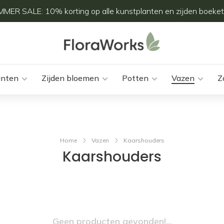
MER SALE: 10% korting op alle kunstplanten en zijden boeket
anten
Zijden bloemen
Potten
Vazen
Z
Home
Vazen
Kaarshouders
Kaarshouders
Geen producten gevonden!...