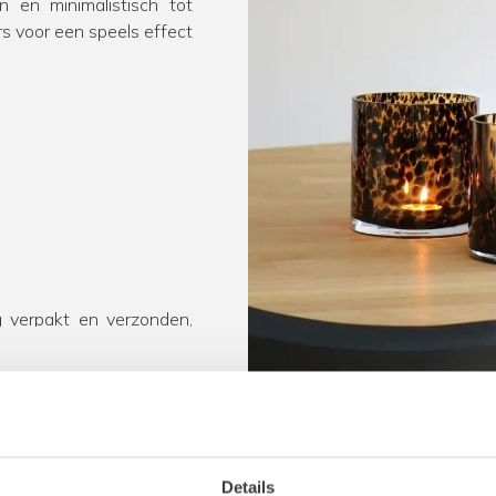
n en minimalistisch tot
rs voor een speels effect
 verpakt en verzonden,
e vragen over styling of
graag met je mee. Onze
online
Details
n geef jouw interieur een