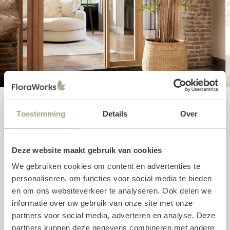
Toestemming
Details
Over
De specialist in grote kunstplanten
FloraWorks is de specialist in natuurgetrouwe grote
kunstplanten voor binnen van topkwaliteit. Ons
Deze website maakt gebruik van cookies
assortiment biedt een breed scala aan kamerplanten tot
We gebruiken cookies om content en advertenties te
bomen met een hoogte van meerdere meters, perfect
personaliseren, om functies voor social media te bieden
voor het creëren van sfeer en een groene uitstraling in
en om ons websiteverkeer te analyseren. Ook delen we
grote ruimtes. Of je nu een blikvanger zoekt voor in huis,
informatie over uw gebruik van onze site met onze
kantoor, winkel of horecazaak, met een grote kunstplant
partners voor social media, adverteren en analyse. Deze
van FloraWorks maak je direct indruk.
partners kunnen deze gegevens combineren met andere