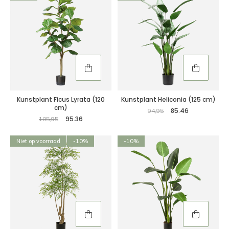
Kunstplant Ficus Lyrata (120
Kunstplant Heliconia (125 cm)
cm)
85.46
94,95
95.36
105,95
Niet op voorraad
-10%
-10%