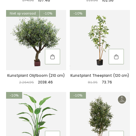
157.46
102.56
174,95
113,95
Niet op voorraad
-10%
-10%
Kunstplant Olijfboom (210 cm)
Kunstplant Theeplant (120 cm)
2038.46
73.76
2.264,95
81,95
-10%
-10%