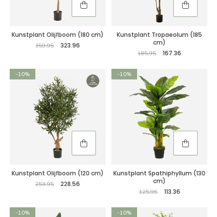
Kunstplant Olijfboom (180 cm)
Kunstplant Tropaeolum (185
cm)
323.96
359,95
167.36
185,95
-10%
-10%
Kunstplant Olijfboom (120 cm)
Kunstplant Spathiphyllum (130
cm)
228.56
253,95
113.36
125,95
-10%
-10%