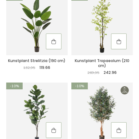
Kunstplant Strelitzia (190 cm)
Kunstplant Tropaeolum (210
cm)
119.66
132,95
242.96
269,95
-10%
-10%