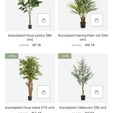
Kunstplant Ficus Lyrata (180
Kunstplant Kentia Palm vol (140
cm)
cm)
187.16
199.76
207,95
221,95
-10%
-10%
Kunstplant Ficus Liana (170 cm)
Kunstplant Olijfboom (115 cm)