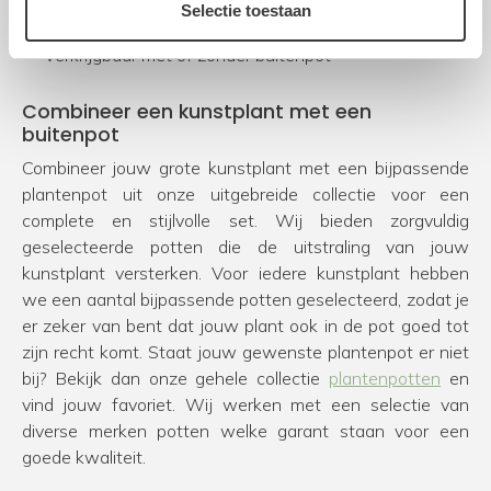
Duurzaam alternatief voor een echte kamerplant
Selectie toestaan
Perfect voor interieurprojecten en kantoorinrichting
Verkrijgbaar met of zonder buitenpot
Combineer een kunstplant met een
buitenpot
Combineer jouw grote kunstplant met een bijpassende
plantenpot uit onze uitgebreide collectie voor een
complete en stijlvolle set. Wij bieden zorgvuldig
geselecteerde potten die de uitstraling van jouw
kunstplant versterken. Voor iedere kunstplant hebben
we een aantal bijpassende potten geselecteerd, zodat je
er zeker van bent dat jouw plant ook in de pot goed tot
zijn recht komt. Staat jouw gewenste plantenpot er niet
bij? Bekijk dan onze gehele collectie
plantenpotten
en
vind jouw favoriet. Wij werken met een selectie van
diverse merken potten welke garant staan voor een
goede kwaliteit.