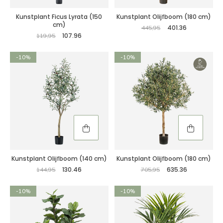
Kunstplant Ficus Lyrata (150
Kunstplant Olijfboom (180 cm)
cm)
401.36
445,95
107.96
119,95
-10%
-10%
Kunstplant Olijfboom (140 cm)
Kunstplant Olijfboom (180 cm)
130.46
635.36
144,95
705,95
-10%
-10%