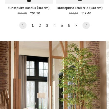
Kunstplant Ruscus (180 cm)
Kunstplant Strelitzia (230 cm)
262.76
157.46
291,95
174,95
1
2
3
4
5
6
7