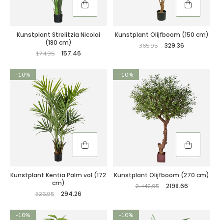
Kunstplant Strelitzia Nicolai
Kunstplant Olijfboom (150 cm)
(180 cm)
329.36
365,95
157.46
174,95
-10%
-10%
Kunstplant Kentia Palm vol (172
Kunstplant Olijfboom (270 cm)
cm)
2198.66
2.442,95
294.26
326,95
-10%
-10%