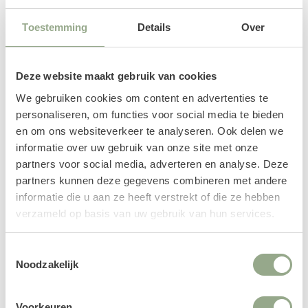
zwart (100 x 45 x 100 cm)
smal zwart (91 x 20 x 50 cm)
942.95
319.95
Toestemming
Details
Over
Deze website maakt gebruik van cookies
We gebruiken cookies om content en advertenties te
personaliseren, om functies voor social media te bieden
en om ons websiteverkeer te analyseren. Ook delen we
informatie over uw gebruik van onze site met onze
partners voor social media, adverteren en analyse. Deze
partners kunnen deze gegevens combineren met andere
Fiberstone plantenbak Jort
Fiberstone plantenbak Jort
informatie die u aan ze heeft verstrekt of die ze hebben
smal zwart (124 x 33,5 x 90 cm)
smal hoog zwart (61 x 25 x 81
cm)
verzameld op basis van uw gebruik van hun services.
786.95
369.95
Toestemmingsselectie
Noodzakelijk
Voorkeuren