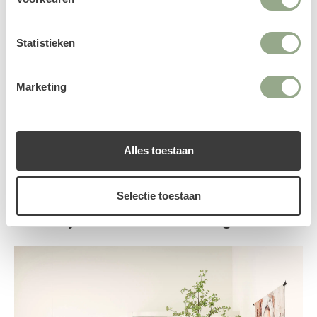
Statistieken
Marketing
Fiberstone plantenbak Jort
Fiberstone plantenbak Jumbo
smal hoog zwart (91 x 36 x 102
Jort zwart (120 x 45 x 40 cm)
cm)
728.95
725.95
Alles toestaan
1
2
3
4
5
Selectie toestaan
Bekijk onze andere categorieën