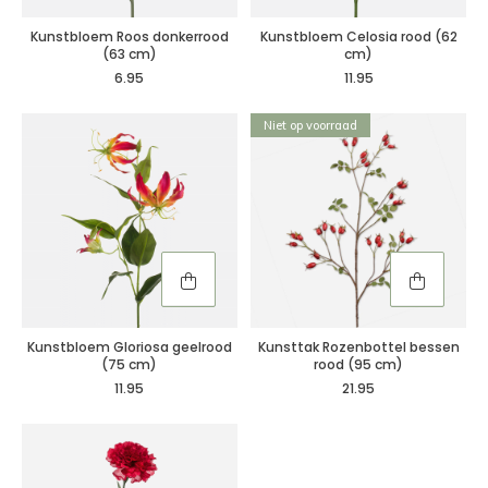
Kunstbloem Roos donkerrood
Kunstbloem Celosia rood (62
(63 cm)
cm)
6.95
11.95
Niet op voorraad
Kunstbloem Gloriosa geelrood
Kunsttak Rozenbottel bessen
(75 cm)
rood (95 cm)
11.95
21.95