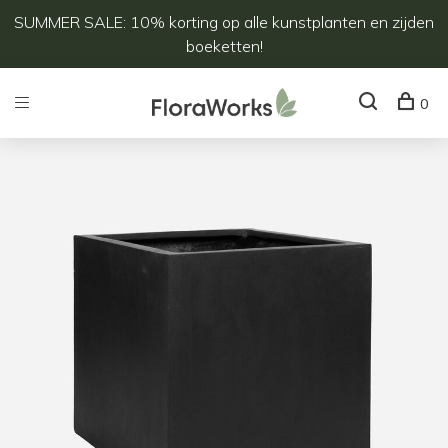
SUMMER SALE: 10% korting op alle kunstplanten en zijden
boeketten!
0