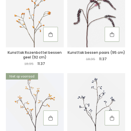
Kunsttak Rozenbottel bessen
Kunsttak bessen paars (95 cm)
geel (92 cm)
11.37
18,95
11.37
18,95
Niet op voorraad