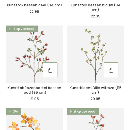
Kunsttak bessen geel (94 cm)
Kunsttak bessen blauw (94
cm)
22.95
22.95
Niet op voorraad
Kunsttak Rozenbottel bessen
Kunstbloem Dille witroze (115
rood (95 cm)
cm)
21.95
29.95
-40%
Niet op voorraad