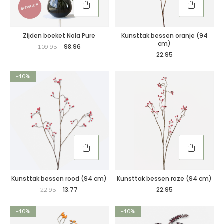
Zijden boeket Nola Pure
Kunsttak bessen oranje (94
cm)
98.96
109,95
22.95
-40%
Kunsttak bessen rood (94 cm)
Kunsttak bessen roze (94 cm)
13.77
22.95
22,95
-40%
-40%