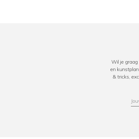
Wil je graag
en kunstplan
& tricks, e