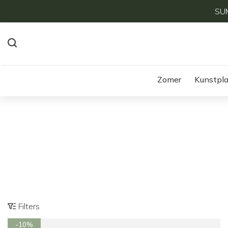
SUM
Zomer
Kunstpl
Filters
-10%