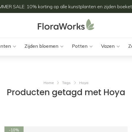
MER SALE: 10% korting op alle kunstplanten en zijden boeket
anten
Zijden bloemen
Potten
Vazen
Z
Home
Tags
Hoya
Producten getagd met Hoya
-10%