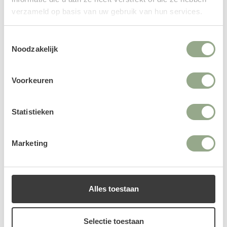
Zijden bloemen
verzameld op basis van uw gebruik van hun services.
In onze collectie zijden bloemen vind je een uitgebreid
aanbod van zijden boeketten en losse kunststelen.
Toestemmingsselectie
Noodzakelijk
Shop nu
Voorkeuren
Statistieken
Marketing
Alles toestaan
Selectie toestaan