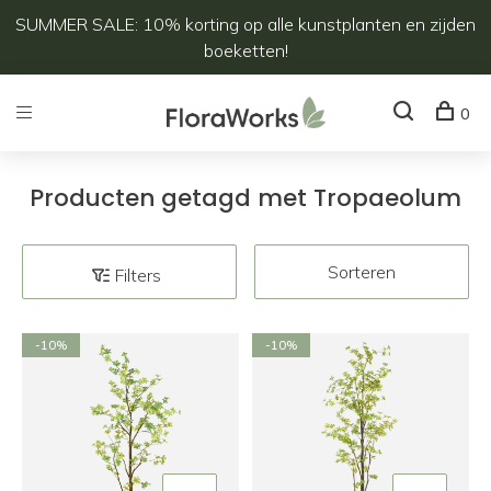
SUMMER SALE: 10% korting op alle kunstplanten en zijden
boeketten!
0
Producten getagd met Tropaeolum
Sorteren
Filters
-10%
-10%