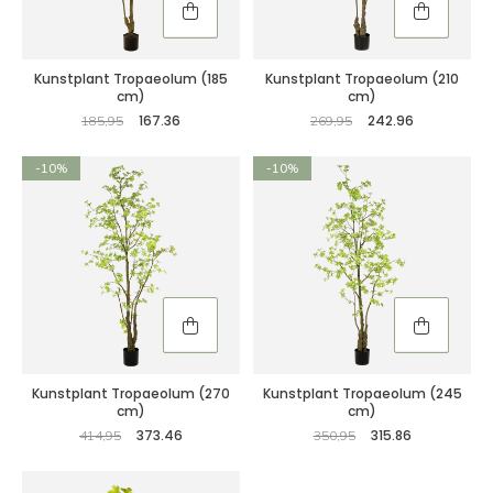
Kunstplant Tropaeolum (185
Kunstplant Tropaeolum (210
cm)
cm)
167.36
242.96
185,95
269,95
-10%
-10%
Kunstplant Tropaeolum (270
Kunstplant Tropaeolum (245
cm)
cm)
373.46
315.86
414,95
350,95