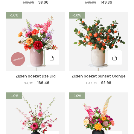
98.96
149.36
109,95
165,95
-10%
-10%
Zijden boeket Lize Ella
Zijden boeket Sunset Orange
166.46
98.96
184,95
109,95
-10%
-10%