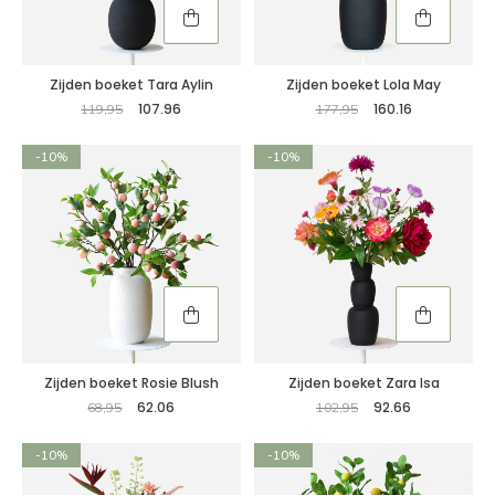
Zijden boeket Tara Aylin
Zijden boeket Lola May
107.96
160.16
119,95
177,95
-10%
-10%
Zijden boeket Rosie Blush
Zijden boeket Zara Isa
62.06
92.66
68,95
102,95
-10%
-10%