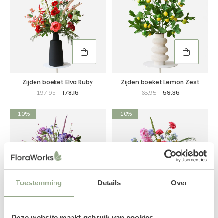
Zijden boeket Elva Ruby
Zijden boeket Lemon Zest
178.16
59.36
197,95
65,95
-10%
-10%
Toestemming
Details
Over
Zijden boeket Elin Violet
Zijden boeket Ayla Haze
Deze website maakt gebruik van cookies