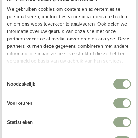
169.16
125.06
187,95
138,95
We gebruiken cookies om content en advertenties te
personaliseren, om functies voor social media te bieden
en om ons websiteverkeer te analyseren. Ook delen we
informatie over uw gebruik van onze site met onze
Bekijk onze andere categorieën
partners voor social media, adverteren en analyse. Deze
partners kunnen deze gegevens combineren met andere
informatie die u aan ze heeft verstrekt of die ze hebben
verzameld op basis van uw gebruik van hun services.
Toestemmingsselectie
Noodzakelijk
Voorkeuren
Statistieken