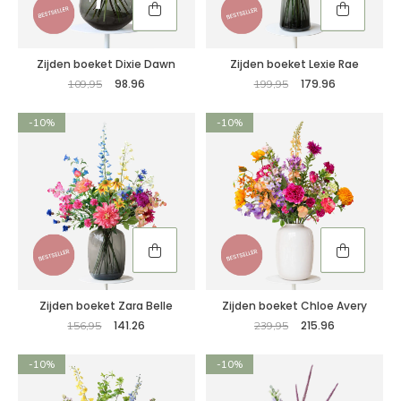
Zijden boeket Dixie Dawn
Zijden boeket Lexie Rae
98.96
179.96
109,95
199,95
-10%
-10%
Zijden boeket Zara Belle
Zijden boeket Chloe Avery
141.26
215.96
156,95
239,95
-10%
-10%