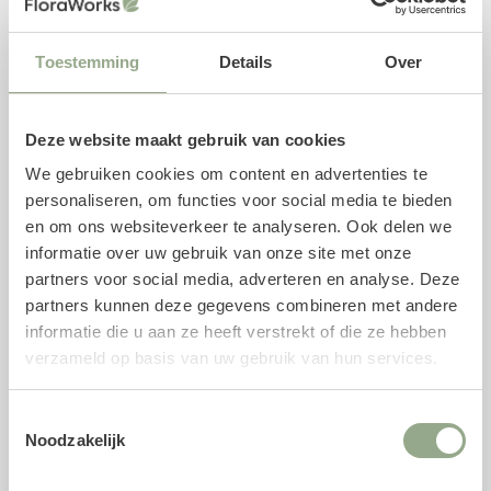
Specificaties kunstplant
Toestemming
Details
Over
Soort: Strelitzia Nicolai
Hoogte: 180 cm
Deze website maakt gebruik van cookies
Pot diameter: 18 cm
Pot hoogte: 15 cm
We gebruiken cookies om content en advertenties te
personaliseren, om functies voor social media te bieden
Kleur: Groen
en om ons websiteverkeer te analyseren. Ook delen we
informatie over uw gebruik van onze site met onze
Combineer met een plantenpot
partners voor social media, adverteren en analyse. Deze
Deze kunstplant wordt geleverd inclusief een plastic
partners kunnen deze gegevens combineren met andere
binnenpot. We adviseren om de kunstplant in één van de
informatie die u aan ze heeft verstrekt of die ze hebben
buitenpotten te plaatsen, welke wij speciaal voor deze
verzameld op basis van uw gebruik van hun services.
kunstplant als bijpassend product hebben geselecteerd.
Uiteraard is het ook mogelijk om onze gehele collectie
Toestemmingsselectie
potten
te bekijken. Voor een stevige bevestiging kan
Noodzakelijk
gebruik worden gemaakt van een piepschuim mal, maar
ook gewone aarde volstaat.