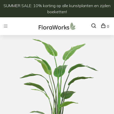
SUMMER SALE: 10% korting op alle kunstplanten en zijden
boeketten!
0