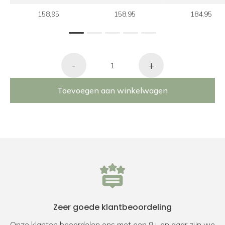
158,95
158,95
184,95
1
2
3
4
5
-
+
Toevoegen aan winkelwagen
Zeer goede klantbeoordeling
Onze klanten beoordelen ons met een 9+ en daar zijn we