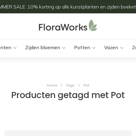
MER SALE: 10% korting op alle kunstplanten en zijden boeket
anten
Zijden bloemen
Potten
Vazen
Z
Home
Tags
Pot
Producten getagd met Pot