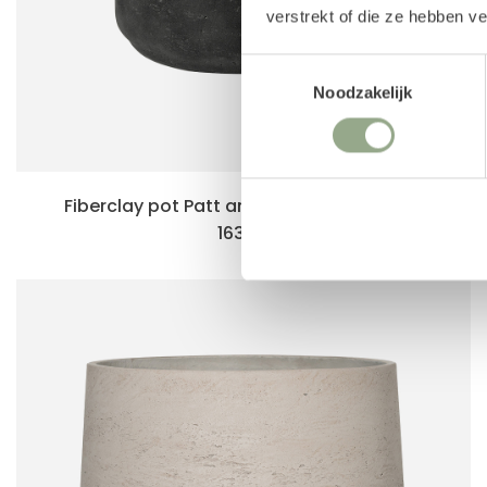
verstrekt of die ze hebben v
Toestemmingsselectie
Noodzakelijk
Fiberclay pot Patt antraciet (45 x 38 cm)
163.95