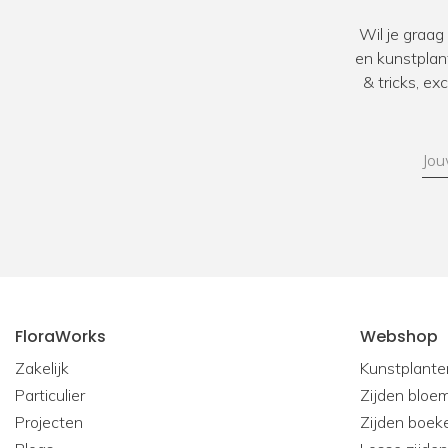
Wil je graag
en kunstplan
& tricks, e
FloraWorks
Webshop
Zakelijk
Kunstplante
Particulier
Zijden bloe
Projecten
Zijden boek