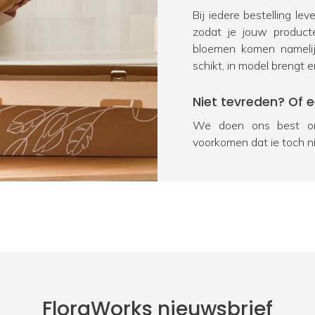
Bij iedere bestelling le
zodat je jouw product
bloemen komen namelij
schikt, in model brengt e
Niet tevreden? Of 
We doen ons best om
voorkomen dat je toch n
na ontvangst geretourn
product onverhoopt bes
oplossing. We vragen j
Heb je nog een vra
Door kennis, ervaring en
kunstplanten en zijde
product, neem dan voor
FloraWorks nieuwsbrief