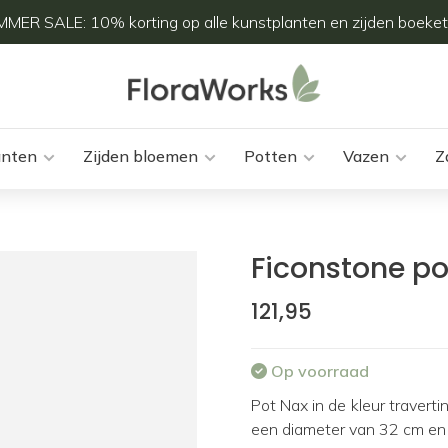
MER SALE: 10% korting op alle kunstplanten en zijden boeket
anten
Zijden bloemen
Potten
Vazen
Z
Ficonstone po
121,95
Op voorraad
Pot Nax in de kleur travert
een diameter van 32 cm en