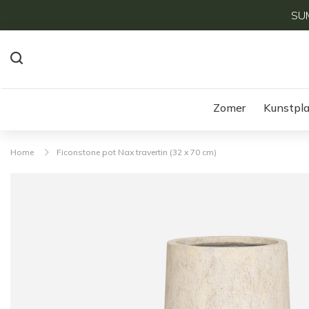
SUM
Zomer
Kunstpl
Home
Ficonstone pot Nax travertin (32 x 70 cm)