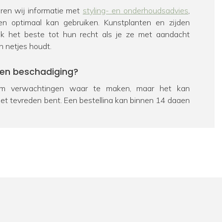
veren wij informatie met
styling- en onderhoudsadvies
,
en optimaal kan gebruiken. Kunstplanten en zijden
k het beste tot hun recht als je ze met aandacht
n netjes houdt.
een beschadiging?
 verwachtingen waar te maken, maar het kan
iet tevreden bent. Een bestelling kan binnen 14 dagen
eerd worden. Bekijk hiervoor ons
retourbeleid
. Als een
chadigd is, zorgen we uiteraard voor een passende
e dan contact op te nemen met onze
klantenservice
.
ag over een product?
 passie is FloraWorks dé specialist op het gebied van
n bloemen. Dus zit je nog met een vraag over een
al
contact
met ons op. We helpen je graag verder.