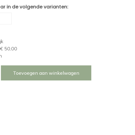
ar in de volgende varianten:
jk
 € 50,00
n
Toevoegen aan winkelwagen