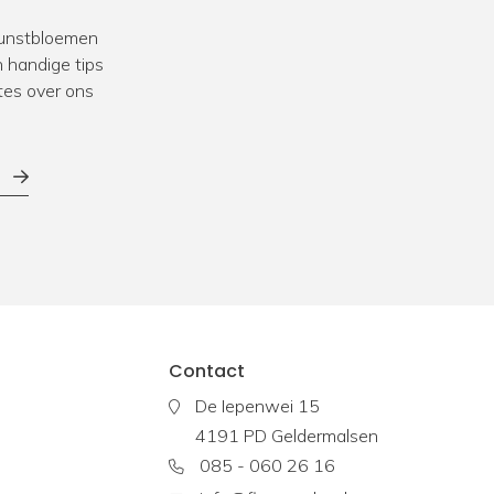
 kunstbloemen
we veel ervaring in het opleveren van
projecten
voor
 handige tips
k werken we vaak samen met interieurstylisten en
tes over ons
zoek naar aankleding met kunstbeplanting voor een
taurant of andere bedrijfslocatie? Bekijk dan onze
 klanten.
Contact
De Iepenwei 15
4191 PD Geldermalsen
085 - 060 26 16