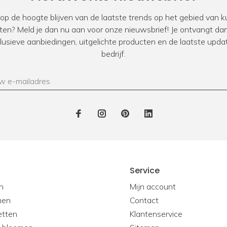
Zakelijke klant?
 op de hoogte blijven van de laatste trends op het gebied van
Bij FloraWorks hebben 
ten? Meld je dan nu aan voor onze nieuwsbrief! Je ontvangt dan
zakelijke klanten. Oo
xclusieve aanbiedingen, uitgelichte producten en de laatste upda
designers. Ben jij op 
bedrijf.
kantoor, showroom, res
werkwijze
voor zakelijke
Service
n
Mijn account
men
Contact
etten
Klantenservice