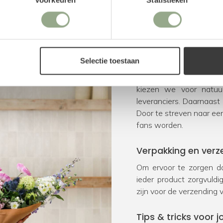
Uitstekende ser
Selectie toestaan
Bij FloraWorks worden w
kiezen we voor natu
leveranciers. Daarnaast
Door te streven naar ee
fans worden.
Verpakking en verz
Om ervoor te zorgen da
ieder product zorgvuld
zijn voor de verzending 
Tips & tricks voor