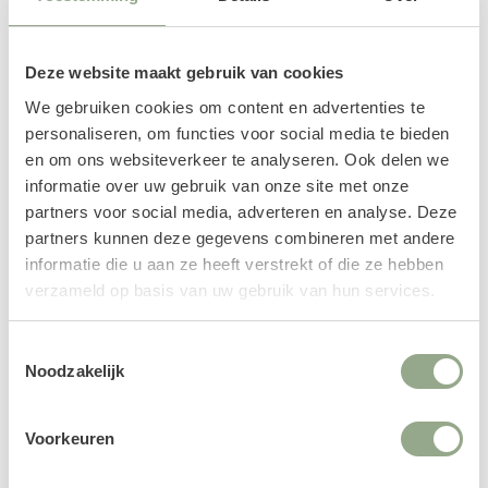
Deze website maakt gebruik van cookies
We gebruiken cookies om content en advertenties te
personaliseren, om functies voor social media te bieden
en om ons websiteverkeer te analyseren. Ook delen we
informatie over uw gebruik van onze site met onze
partners voor social media, adverteren en analyse. Deze
partners kunnen deze gegevens combineren met andere
informatie die u aan ze heeft verstrekt of die ze hebben
Ficonstone pot Harith lichtgrijs
Ficonstone pot Fleuri travertin
(53,5 x 48 cm)
(46 x 46 cm)
verzameld op basis van uw gebruik van hun services.
192.95
133.95
Toestemmingsselectie
Noodzakelijk
Voorkeuren