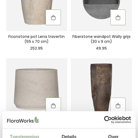
Ficonstone pot Lena travertin
Fiberstone wandpot Wally grijs
(55 x 70 cm)
(30 x 9 cm)
252.95
49.95
Fiberclay pot Patt lichtgrijs (45
Ficonstone pot Dax oester
x 38 cm)
bruin (40 x 97 cm)
163.95
218.95
Toestemming
Details
Over