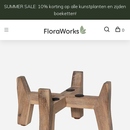
SUMMER SALE: 10% korting op alle kunstplanten en zijden
boeketten!
0