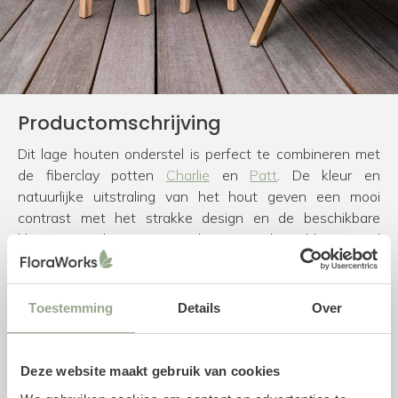
Productomschrijving
Dit lage houten onderstel is perfect te combineren met
de fiberclay potten
Charlie
en
Patt
. De kleur en
natuurlijke uitstraling van het hout geven een mooi
contrast met het strakke design en de beschikbare
kleuren van de potten. Het houten onderstel kan zowel
binnen als buiten geplaatst worden.
Specificaties onderstel
Toestemming
Details
Over
Diameter: 31 cm
Hoogte: 15 cm
Deze website maakt gebruik van cookies
Materiaal: Hout
Gebruik: Binnen en buiten