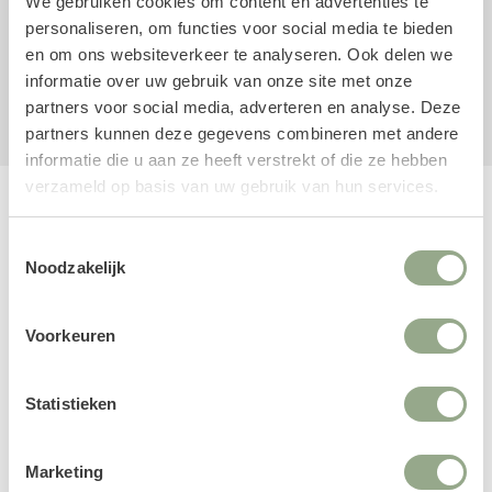
We gebruiken cookies om content en advertenties te
Merk: Pottery Pots
personaliseren, om functies voor social media te bieden
en om ons websiteverkeer te analyseren. Ook delen we
informatie over uw gebruik van onze site met onze
Hout
Onderstel
partners voor social media, adverteren en analyse. Deze
partners kunnen deze gegevens combineren met andere
informatie die u aan ze heeft verstrekt of die ze hebben
verzameld op basis van uw gebruik van hun services.
Productreviews
Toestemmingsselectie
Noodzakelijk
1 productreview
Voorkeuren
Zeer positieve ervaring. Ik was al een tijdje op zoek naar
een houten onderstel voor een bloembak. Een kennis
Statistieken
attendeerde me op FloraWorks en ik kon h...
Lees meer
Marketing