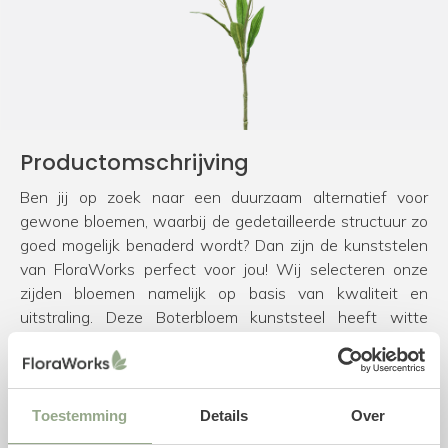
Productomschrijving
Ben jij op zoek naar een duurzaam alternatief voor
gewone bloemen, waarbij de gedetailleerde structuur zo
goed mogelijk benaderd wordt? Dan zijn de kunststelen
van FloraWorks perfect voor jou! Wij selecteren onze
zijden bloemen namelijk op basis van kwaliteit en
uitstraling. Deze Boterbloem kunststeel heeft witte
bloemen en kan zowel als los item of in een zijden
boeket gebruikt worden. Voor het samenstellen van een
mooi kunstboeket hebben we de volgende
tips & tricks
.
Ben je daarnaast nog op zoek naar een bijpassende vaas
Toestemming
Details
Over
voor jouw kunstbloemen? Neem dan een kijkje in onze