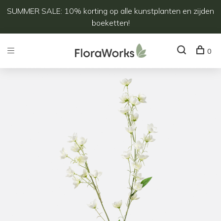
SUMMER SALE: 10% korting op alle kunstplanten en zijden
boeketten!
0