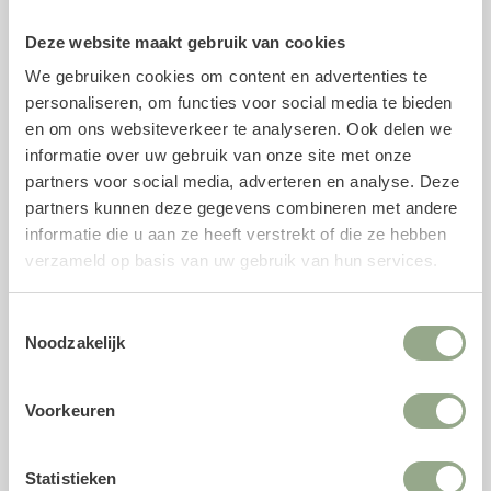
collectie
vazen
.
Deze website maakt gebruik van cookies
Specificaties kunststeel
We gebruiken cookies om content en advertenties te
personaliseren, om functies voor social media te bieden
Soort: Boterbloem
en om ons websiteverkeer te analyseren. Ook delen we
Lengte: 85 cm
informatie over uw gebruik van onze site met onze
Kleur: Wit
partners voor social media, adverteren en analyse. Deze
Vorm: Aarvormig
partners kunnen deze gegevens combineren met andere
informatie die u aan ze heeft verstrekt of die ze hebben
Materiaal: Zijde en kunststof
verzameld op basis van uw gebruik van hun services.
Voeg geur toe met parfum voor zijden
bloemen
Toestemmingsselectie
Noodzakelijk
Met onze unieke
parfumsprays
is het mogelijk om de
geur van verse snijbloemen toe te voegen aan jouw
kunststelen. Het parfum is speciaal ontwikkeld voor
Voorkeuren
zijden bloemen en biedt naast een natuurgetrouwe geur
een antistatische component, waardoor kunstbloemen
Statistieken
minder stof aantrekken en langer fris blijven.