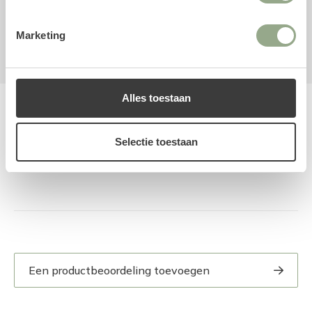
Aarvormig
Boterbloem
Kunstbloem
Wit
Marketing
Alles toestaan
Reviews
Selectie toestaan
Een productbeoordeling toevoegen