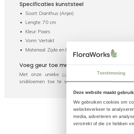
Specificaties kunststeel
Soort: Dianthus (Anjer)
Lengte: 70 cm
Kleur: Paars
Vorm: Vertakt
Materiaal: Zijde en kunststof
Voeg geur toe met parfum voor zijden bl
Toestemming
Met onze unieke
parfumsprays
is het mogelijk 
snijbloemen toe te voegen aan jouw kunststelen. 
ontwikkeld voor zijden bloemen en biedt naast een 
Deze website maakt gebruik
antistatische component, waardoor kunstbloemen mi
We gebruiken cookies om cont
langer fris blijven.
websiteverkeer te analyseren
media, adverteren en analys
Dianthus
Kunstbloem
Paars
Vertakt
verstrekt of die ze hebben v