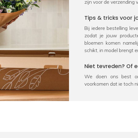
zijn voor de verzending 
Tips & tricks voor
Bij iedere bestelling le
zodat je jouw product
bloemen komen namelij
schikt, in model brengt e
Niet tevreden? Of 
We doen ons best om
voorkomen dat je toch n
na ontvangst geretourn
product onverhoopt bes
oplossing. We vragen j
Heb je nog een vra
Door kennis, ervaring en