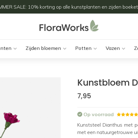
MER SALE: 10% korting op alle kunstplanten en zijden boeket
anten
Zijden bloemen
Potten
Vazen
Z
Kunstbloem D
7,95
Op voorraad
Kunststeel Dianthus met p
met een natuurgetrouwe uit