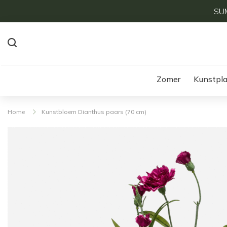
SUM
Zomer
Kunstpl
Home
Kunstbloem Dianthus paars (70 cm)