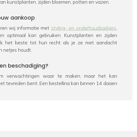
van kunstplanten, zijden bloemen, potten en vazen.
 jouw aankoop
veren wij informatie met
styling- en onderhoudsadvies
,
en optimaal kan gebruiken. Kunstplanten en zijden
k het beste tot hun recht als je ze met aandacht
n netjes houdt.
een beschadiging?
 verwachtingen waar te maken, maar het kan
iet tevreden bent. Een bestelling kan binnen 14 dagen
eerd worden. Bekijk hiervoor ons
retourbeleid
. Als een
chadigd is, zorgen we uiteraard voor een passende
e dan contact op te nemen met onze
klantenservice
.
ag over een product?
 passie is FloraWorks dé specialist op het gebied van