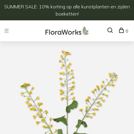
SUMMER SALE: 10% korting op alle kunstplanten en zijden
boeketten!
0