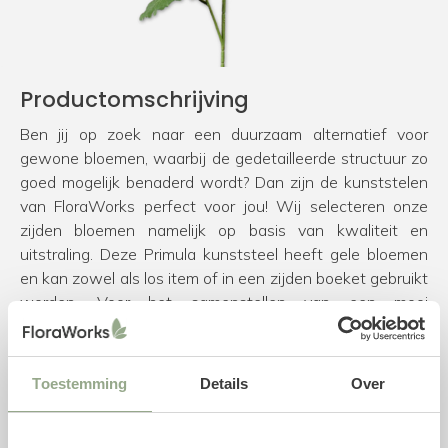
Productomschrijving
Ben jij op zoek naar een duurzaam alternatief voor
gewone bloemen, waarbij de gedetailleerde structuur zo
goed mogelijk benaderd wordt? Dan zijn de kunststelen
van FloraWorks perfect voor jou! Wij selecteren onze
zijden bloemen namelijk op basis van kwaliteit en
uitstraling. Deze Primula kunststeel heeft gele bloemen
en kan zowel als los item of in een zijden boeket gebruikt
worden. Voor het samenstellen van een mooi
kunstboeket hebben we de volgende
tips & tricks
. Ben je
daarnaast nog op zoek naar een bijpassende vaas voor
jouw kunstbloemen? Neem dan een kijkje in onze
Toestemming
Details
Over
collectie
vazen
.