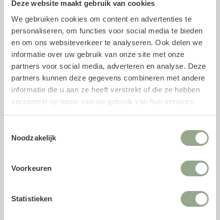
Specificaties kunststeel
Deze website maakt gebruik van cookies
Soort: Primula
We gebruiken cookies om content en advertenties te
Lengte: 111 cm
personaliseren, om functies voor social media te bieden
en om ons websiteverkeer te analyseren. Ook delen we
Kleur: Geel
informatie over uw gebruik van onze site met onze
Vorm: Aarvormig
partners voor social media, adverteren en analyse. Deze
Materiaal: Zijde en kunststof
partners kunnen deze gegevens combineren met andere
informatie die u aan ze heeft verstrekt of die ze hebben
Voeg geur toe met parfum voor zijden
verzameld op basis van uw gebruik van hun services.
bloemen
Met onze unieke
parfumsprays
is het mogelijk om de
Toestemmingsselectie
geur van verse snijbloemen toe te voegen aan jouw
Noodzakelijk
kunststelen. Het parfum is speciaal ontwikkeld voor
zijden bloemen en biedt naast een natuurgetrouwe geur
Voorkeuren
een antistatische component, waardoor kunstbloemen
minder stof aantrekken en langer fris blijven.
Statistieken
Aarvormig
Geel
Kunstbloem
Primula