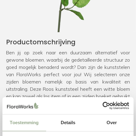
Productomschrijving
Ben jij op zoek naar een duurzaam alternatief voor
gewone bloemen, waarbij de gedetailleerde structuur zo
goed mogelijk benaderd wordt? Dan zijn de kunststelen
van FloraWorks perfect voor jou! Wij selecteren onze
zijden bloemen namelijk op basis van kwaliteit en
uitstraling. Deze Roos kunststeel heeft een witte bloem
en kan zowel als los item of in een zijden boeket gebruikt
worden. Voor het samenstellen van een mooi
kunstboeket hebben we de volgende
tips & tricks
. Ben je
daarnaast nog op zoek naar een bijpassende vaas voor
Toestemming
Details
Over
jouw kunstbloemen? Neem dan een kijkje in onze
collectie
vazen
.