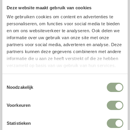
Deze website maakt gebruik van cookies
Specificaties kunststeel
We gebruiken cookies om content en advertenties te
Soort: Roos
personaliseren, om functies voor social media te bieden
Lengte: 63 cm
en om ons websiteverkeer te analyseren. Ook delen we
informatie over uw gebruik van onze site met onze
Kleur: Wit
partners voor social media, adverteren en analyse. Deze
Vorm: Bolvormig
partners kunnen deze gegevens combineren met andere
Materiaal: Zijde en kunststof
informatie die u aan ze heeft verstrekt of die ze hebben
verzameld op basis van uw gebruik van hun services.
Voeg geur toe met parfum voor zijden
bloemen
Toestemmingsselectie
Met onze unieke
parfumsprays
is het mogelijk om de
Noodzakelijk
geur van verse snijbloemen toe te voegen aan jouw
kunststelen. Het parfum is speciaal ontwikkeld voor
Voorkeuren
zijden bloemen en biedt naast een natuurgetrouwe geur
een antistatische component, waardoor kunstbloemen
minder stof aantrekken en langer fris blijven.
Statistieken