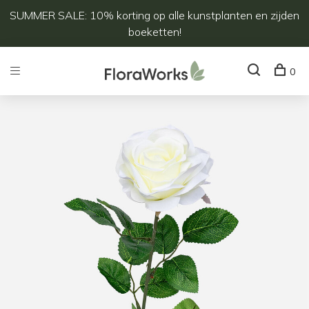
SUMMER SALE: 10% korting op alle kunstplanten en zijden
boeketten!
0