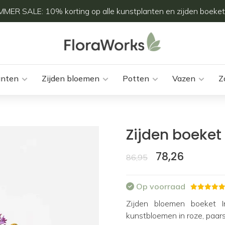
MER SALE: 10% korting op alle kunstplanten en zijden boeket
anten
Zijden bloemen
Potten
Vazen
Z
Zijden boeket 
78,26
86,95
Op voorraad
Zijden bloemen boeket I
kunstbloemen in roze, paars