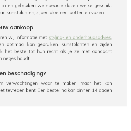
ig in en gebruiken we speciale dozen welke geschikt
van kunstplanten, zijden bloemen, potten en vazen.
 jouw aankoop
veren wij informatie met
styling- en onderhoudsadvies
,
en optimaal kan gebruiken. Kunstplanten en zijden
k het beste tot hun recht als je ze met aandacht
n netjes houdt.
een beschadiging?
 verwachtingen waar te maken, maar het kan
iet tevreden bent. Een bestelling kan binnen 14 dagen
eerd worden. Bekijk hiervoor ons
retourbeleid
. Als een
chadigd is, zorgen we uiteraard voor een passende
e dan contact op te nemen met onze
klantenservice
.
ag over een product?