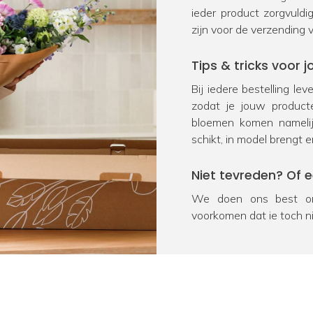
ieder product zorgvuld
zijn voor de verzending 
Tips & tricks voor
Bij iedere bestelling le
zodat je jouw product
bloemen komen namelij
schikt, in model brengt e
Niet tevreden? Of 
We doen ons best om
voorkomen dat je toch n
na ontvangst geretourn
product onverhoopt bes
oplossing. We vragen j
Heb je nog een vra