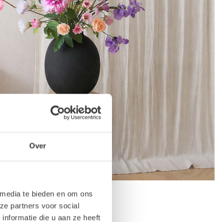
Over
 media te bieden en om ons
ze partners voor social
nformatie die u aan ze heeft