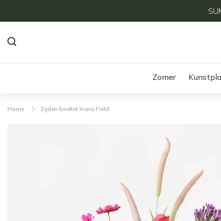
SUM
Zomer
Kunstpl
Home
Zijden boeket Inara Field