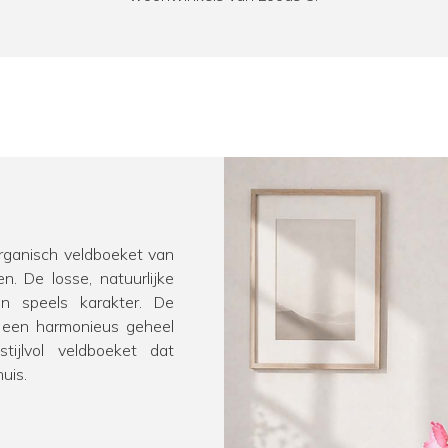
organisch veldboeket van
n. De losse, natuurlijke
n speels karakter. De
r een harmonieus geheel
tijlvol veldboeket dat
uis.