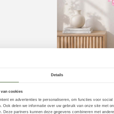
en de 28 en 35 cm hoog
t zijden boeket mooi bij
nde vaas? Voeg aan jouw
Details
aal voor dit kunstboeket
d is het ook mogelijk om
 van cookies
ent en advertenties te personaliseren, om functies voor social
oemen
. Ook delen we informatie over uw gebruik van onze site met on
e. Deze partners kunnen deze gegevens combineren met andere i
om de geur van verse