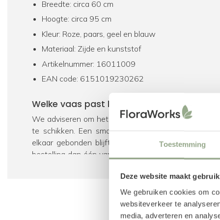
Breedte: circa 60 cm
Hoogte: circa 95 cm
Kleur: Roze, paars, geel en blauw
Materiaal: Zijde en kunststof
Artikelnummer: 16011009
EAN code: 6151019230262
Welke vaas past bij dit kunstboeket?
We adviseren om het kunstboeket in een vaas tuss
te schikken. Een smallere hals zorgt ervoor dat he
elkaar gebonden blijft. Heb je nog geen bijpasse
Toestemming
bestelling dan één van de vazen toe, welke wij speci
als bijpassend product hebben geselecteerd. Uiteraar
Deze website maakt gebruik
onze gehele collectie
vazen
te bekijken.
We gebruiken cookies om cont
Voeg geur toe met parfum voor zijden bl
websiteverkeer te analyseren
media, adverteren en analys
Met onze unieke
parfumsprays
is het mogelijk 