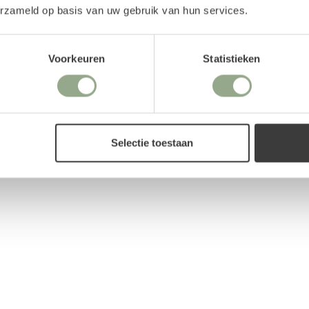
erzameld op basis van uw gebruik van hun services.
Het parfum is speciaal
Productreviews
natuurgetrouwe geur een
nder stof aantrekken en
Voorkeuren
Statistieken
oeket Inara Field hebben
t boeket naar jouw eigen
Selectie toestaan
s
oegen. Uiteraard kun je
e
loemen
.