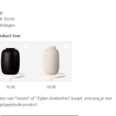
jk
 € 50,00
erkdagen
oduct toe:
75,95
76,95
ten van "Vazen" of "Zijden boeketten" koopt, ontvang je een
gstgeprijsde product.