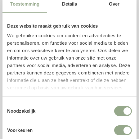
Toestemming
Details
Over
Met onze unieke
parfumsprays
is het mogelijk om de
geur van verse snijbloemen toe te voegen aan jouw
kunstboeket. Het parfum is speciaal ontwikkeld voor
Deze website maakt gebruik van cookies
zijden bloemen en biedt naast een natuurgetrouwe geur
We gebruiken cookies om content en advertenties te
een antistatische component, waardoor kunstbloemen
personaliseren, om functies voor social media te bieden
minder stof aantrekken en langer fris blijven.
en om ons websiteverkeer te analyseren. Ook delen we
informatie over uw gebruik van onze site met onze
Upgrade met losse kunstbloemen
partners voor social media, adverteren en analyse. Deze
Een selectie van de losse kunstbloemen uit zijden boeket
partners kunnen deze gegevens combineren met andere
Leni Pearl hebben we als gerelateerd artikel opgenomen.
informatie die u aan ze heeft verstrekt of die ze hebben
Zo kun jij het boeket naar jouw eigen smaak aanpassen
verzameld op basis van uw gebruik van hun services.
door losse zijden bloemen toe te voegen. Uiteraard kun je
hiervoor ook kijken in onze volledige collectie
zijden
Toestemmingsselectie
bloemen
.
Noodzakelijk
Kunstboeket
Lente
Voorkeuren