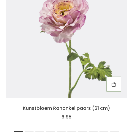
Kunstbloem Ranonkel paars (61 cm)
6.95
1
2
3
4
5
6
7
8
9
10