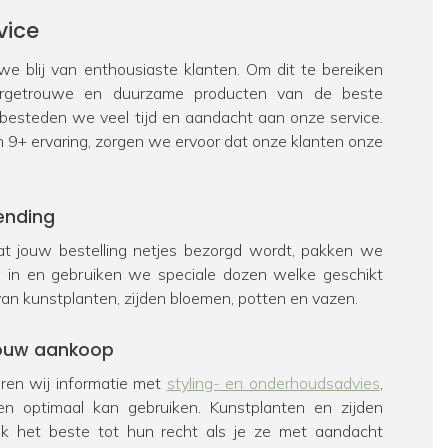
vice
e blij van enthousiaste klanten. Om dit te bereiken
urgetrouwe en duurzame producten van de beste
 besteden we veel tijd en aandacht aan onze service.
n 9+ ervaring, zorgen we ervoor dat onze klanten onze
ending
t jouw bestelling netjes bezorgd wordt, pakken we
ig in en gebruiken we speciale dozen welke geschikt
van kunstplanten, zijden bloemen, potten en vazen.
 jouw aankoop
veren wij informatie met
styling- en onderhoudsadvies
,
en optimaal kan gebruiken. Kunstplanten en zijden
k het beste tot hun recht als je ze met aandacht