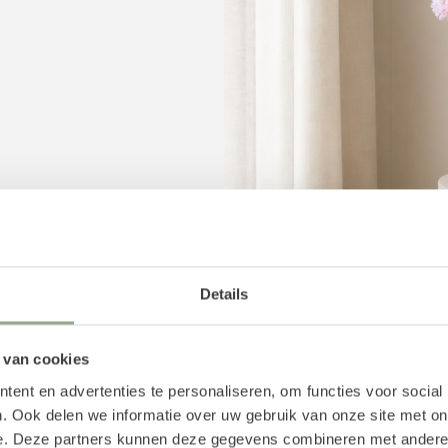
en de 30 en 40 cm hoog
t zijden boeket mooi bij
Details
nde vaas? Voeg aan jouw
aal voor dit kunstboeket
d is het ook mogelijk om
 van cookies
ent en advertenties te personaliseren, om functies voor social
. Ook delen we informatie over uw gebruik van onze site met on
oemen
e. Deze partners kunnen deze gegevens combineren met andere i