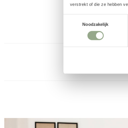
Met onze unieke
parfumsprays
is het mogelijk 
verstrekt of die ze hebben v
snijbloemen toe te voegen aan jouw kunstboeket. 
Toestemmingsselectie
ontwikkeld voor zijden bloemen en biedt naast een 
Noodzakelijk
antistatische component, waardoor kunstbloemen mi
langer fris blijven.
Upgrade met losse kunstbloemen
De losse kunstbloemen uit kunstboeket Luna Fleur h
artikel opgenomen. Zo kun jij het boeket naar jou
door losse zijden bloemen toe te voegen. Uiteraard k
in onze volledige collectie
zijden bloemen
.
Kunstboeket
Lente