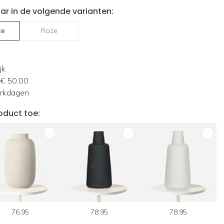
ar in de volgende varianten:
ze
Roze
jk
 € 50,00
erkdagen
oduct toe:
76,95
78,95
78,95