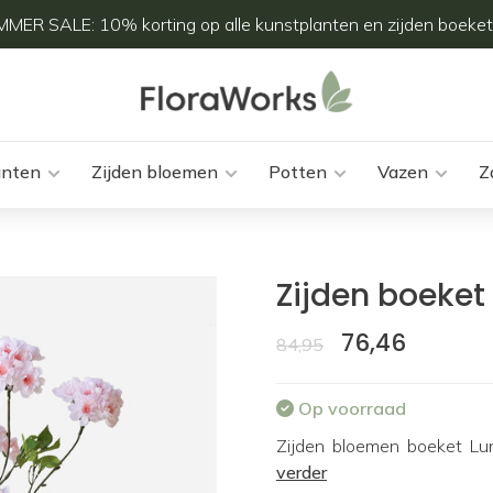
MER SALE: 10% korting op alle kunstplanten en zijden boeket
anten
Zijden bloemen
Potten
Vazen
Z
Zijden boeket
76,46
84,95
Op voorraad
Zijden bloemen boeket Lun
verder