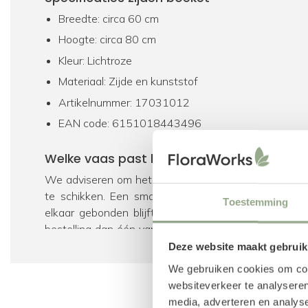
Breedte: circa 60 cm
Hoogte: circa 80 cm
Kleur: Lichtroze
Materiaal: Zijde en kunststof
Artikelnummer: 17031012
EAN code: 6151018443496
Welke vaas past bij dit kunstboeket?
We adviseren om het kunstboeket in een vaas tuss
te schikken. Een smallere hals zorgt ervoor dat he
Toestemming
elkaar gebonden blijft. Heb je nog geen bijpasse
bestelling dan één van de vazen toe, welke wij speci
als bijpassend product hebben geselecteerd. Uiteraar
Deze website maakt gebruik
onze gehele collectie
vazen
te bekijken.
We gebruiken cookies om cont
websiteverkeer te analyseren
Voeg geur toe met parfum voor zijden bl
media, adverteren en analys