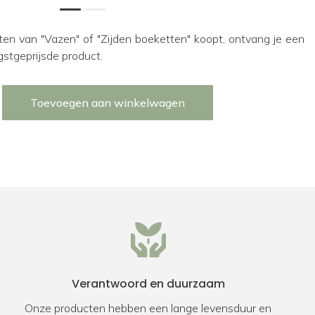
1
2
ten van "Vazen" of "Zijden boeketten" koopt, ontvang je een
gstgeprijsde product.
Toevoegen aan winkelwagen
Verantwoord en duurzaam
Onze producten hebben een lange levensduur en