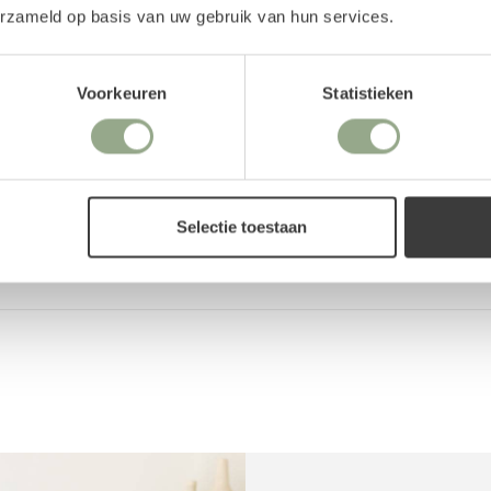
om de geur van verse
erzameld op basis van uw gebruik van hun services.
Het parfum is speciaal
Reviews
natuurgetrouwe geur een
Voorkeuren
Statistieken
nder stof aantrekken en
ebben we als gerelateerd
Selectie toestaan
w eigen smaak aanpassen
un je hiervoor ook kijken