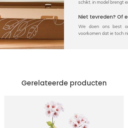
schikt, in model brengt e
Niet tevreden? Of 
We doen ons best om
voorkomen dat je toch n
na ontvangst geretourn
product onverhoopt bes
oplossing. We vragen j
Heb je nog een vra
Door kennis, ervaring en
Gerelateerde producten
kunstplanten en zijde
product, neem dan voor
Zakelijke klant?
Bij FloraWorks hebben 
zakelijke klanten. Oo