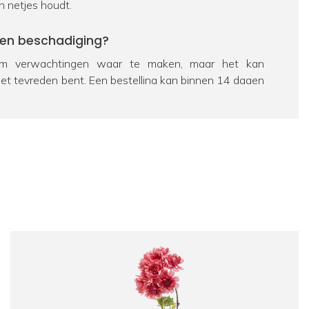
n netjes houdt.
een beschadiging?
 verwachtingen waar te maken, maar het kan
iet tevreden bent. Een bestelling kan binnen 14 dagen
eerd worden. Bekijk hiervoor ons
retourbeleid
. Als een
chadigd is, zorgen we uiteraard voor een passende
e dan contact op te nemen met onze
klantenservice
.
ag over een product?
 passie is FloraWorks dé specialist op het gebied van
n bloemen. Dus zit je nog met een vraag over een
al
contact
met ons op. We helpen je graag verder.
we veel ervaring in het opleveren van
projecten
voor
k werken we vaak samen met interieurstylisten en