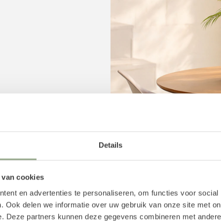
en de 25 en 30 cm hoog
t zijden boeket mooi bij
nde vaas? Voeg aan jouw
Details
aal voor dit kunstboeket
d is het ook mogelijk om
 van cookies
ent en advertenties te personaliseren, om functies voor social
oemen
. Ook delen we informatie over uw gebruik van onze site met on
e. Deze partners kunnen deze gegevens combineren met andere i
om de geur van verse