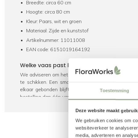
Breedte: circa 60 cm
Hoogte: circa 80 cm
Kleur: Paars, wit en groen
Materiaal: Zijde en kunststof
Artikelnummer: 11011008
EAN code: 6151019164192
Welke vaas past bij dit kunstboeket?
We adviseren om het kunstboeket in een vaas tuss
te schikken. Een smallere hals zorgt ervoor dat he
elkaar gebonden blijft. Heb je nog geen bijpasse
Toestemming
bestelling dan één van de vazen toe, welke wij speci
als bijpassend product hebben geselecteerd. Uiteraar
Deze website maakt gebruik
onze gehele collectie
vazen
te bekijken.
We gebruiken cookies om cont
Voeg geur toe met parfum voor zijden bl
websiteverkeer te analyseren
media, adverteren en analys
Met onze unieke
parfumsprays
is het mogelijk 