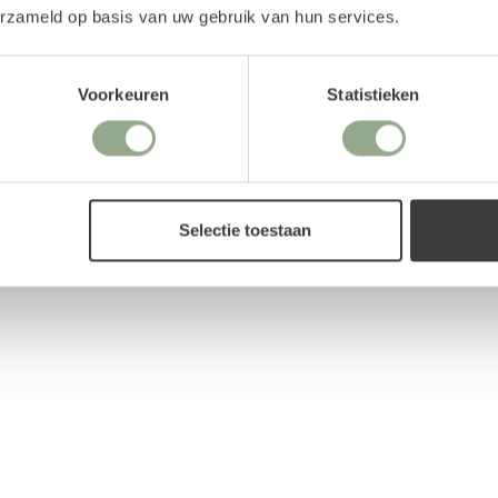
erzameld op basis van uw gebruik van hun services.
Het parfum is speciaal
Productreviews
natuurgetrouwe geur een
nder stof aantrekken en
Voorkeuren
Statistieken
 boeket Mabel Everleigh
jij het boeket naar jouw
Selectie toestaan
oe te voegen. Uiteraard
jden bloemen
.