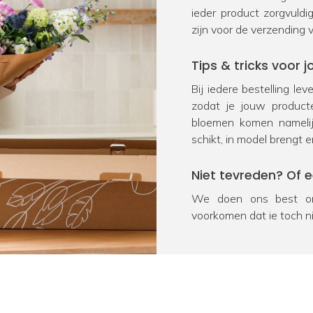
ieder product zorgvuld
zijn voor de verzending 
Tips & tricks voor
Bij iedere bestelling le
zodat je jouw product
bloemen komen namelij
schikt, in model brengt e
Niet tevreden? Of 
We doen ons best om
voorkomen dat je toch n
na ontvangst geretourn
product onverhoopt bes
oplossing. We vragen j
Heb je nog een vra