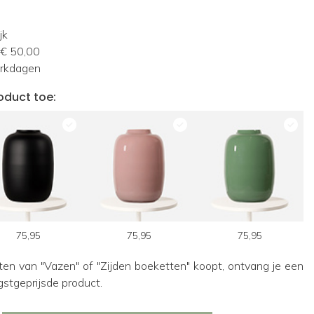
jk
 € 50,00
erkdagen
oduct toe:
75,95
75,95
75,95
ten van "Vazen" of "Zijden boeketten" koopt, ontvang je een
gstgeprijsde product.