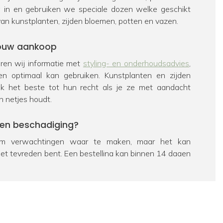
ig in en gebruiken we speciale dozen welke geschikt
van kunstplanten, zijden bloemen, potten en vazen.
 jouw aankoop
veren wij informatie met
styling- en onderhoudsadvies
,
en optimaal kan gebruiken. Kunstplanten en zijden
k het beste tot hun recht als je ze met aandacht
n netjes houdt.
een beschadiging?
 verwachtingen waar te maken, maar het kan
iet tevreden bent. Een bestelling kan binnen 14 dagen
eerd worden. Bekijk hiervoor ons
retourbeleid
. Als een
chadigd is, zorgen we uiteraard voor een passende
e dan contact op te nemen met onze
klantenservice
.
ag over een product?