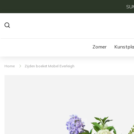
SUM
Zomer
Kunstpl
Home
Zijden boeket Mabel Everleigh