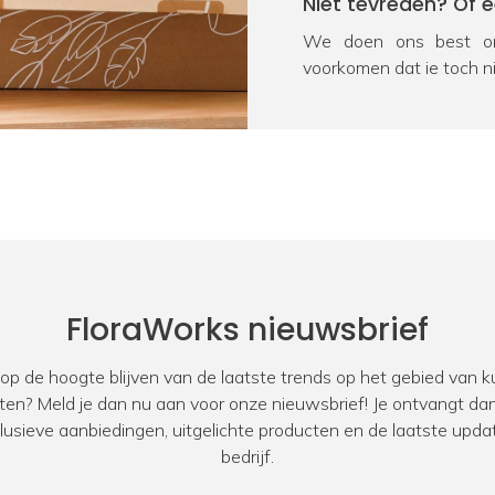
Niet tevreden? Of 
We doen ons best om
voorkomen dat je toch n
na ontvangst geretourn
product onverhoopt bes
oplossing. We vragen j
Heb je nog een vra
Door kennis, ervaring en
kunstplanten en zijde
product, neem dan voor
FloraWorks nieuwsbrief
Zakelijke klant?
 op de hoogte blijven van de laatste trends op het gebied van
Bij FloraWorks hebben 
ten? Meld je dan nu aan voor onze nieuwsbrief! Je ontvangt dan
zakelijke klanten. Oo
xclusieve aanbiedingen, uitgelichte producten en de laatste upda
designers. Ben jij op 
bedrijf.
kantoor, showroom, res
werkwijze
voor zakelijke