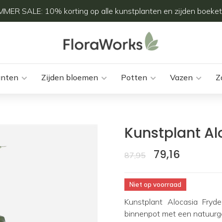
MER SALE: 10% korting op alle kunstplanten en zijden boeket
anten
Zijden bloemen
Potten
Vazen
Z
Kunstplant Al
79,16
87,95
Niet op voorraad
Kunstplant Alocasia Fryd
binnenpot met een natuurg