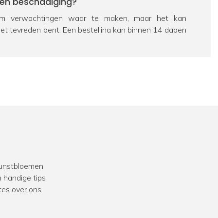
een beschadiging?
 verwachtingen waar te maken, maar het kan
iet tevreden bent. Een bestelling kan binnen 14 dagen
eerd worden. Bekijk hiervoor ons
retourbeleid
. Als een
chadigd is, zorgen we uiteraard voor een passende
e dan contact op te nemen met onze
klantenservice
.
ag over een product?
 passie is FloraWorks dé specialist op het gebied van
n bloemen. Dus zit je nog met een vraag over een
al
contact
met ons op. We helpen je graag verder.
 kunstbloemen
we veel ervaring in het opleveren van
projecten
voor
 handige tips
k werken we vaak samen met interieurstylisten en
tes over ons
zoek naar aankleding met kunstbeplanting voor een
taurant of andere bedrijfslocatie? Bekijk dan onze
 klanten.