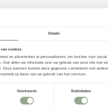
Details
 binnenpot. We adviseren
 van cookies
tsen, welke wij speciaal
ent en advertenties te personaliseren, om functies voor social
eselecteerd. Uiteraard is
. Ook delen we informatie over uw gebruik van onze site met on
ekijken. Voor een stevige
e. Deze partners kunnen deze gegevens combineren met andere i
iepschuim mal, maar ook
erzameld op basis van uw gebruik van hun services.
Voorkeuren
Statistieken
en afgewerkt met een
gepreserveerd mos of