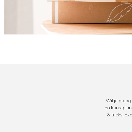
Wil je graag
en kunstplan
& tricks, e