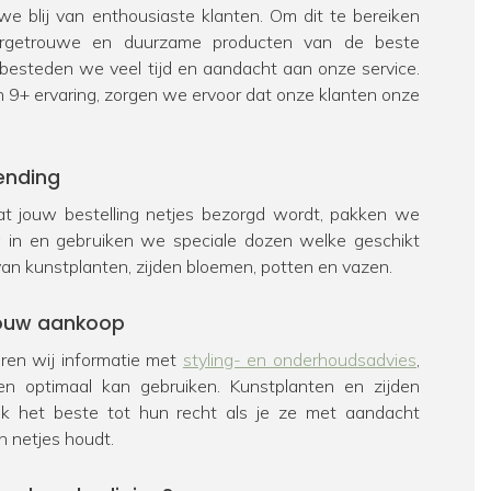
e blij van enthousiaste klanten. Om dit te bereiken
urgetrouwe en duurzame producten van de beste
 besteden we veel tijd en aandacht aan onze service.
n 9+ ervaring, zorgen we ervoor dat onze klanten onze
ending
t jouw bestelling netjes bezorgd wordt, pakken we
ig in en gebruiken we speciale dozen welke geschikt
van kunstplanten, zijden bloemen, potten en vazen.
 jouw aankoop
veren wij informatie met
styling- en onderhoudsadvies
,
en optimaal kan gebruiken. Kunstplanten en zijden
k het beste tot hun recht als je ze met aandacht
n netjes houdt.