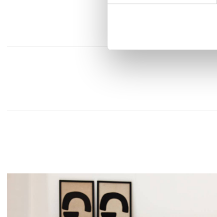
siersteentjes. Een selectie van bodembedekkers he
artikel opgenomen.
Alocasia
Kunstplant