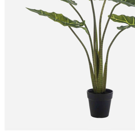
201,95
132,95