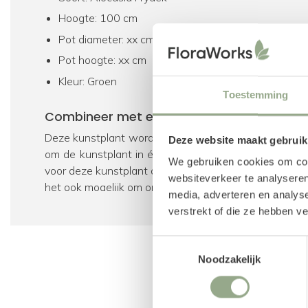
Hoogte: 100 cm
Pot diameter: xx cm
Pot hoogte: xx cm
Kleur: Groen
Toestemming
Combineer met een plantenpot
Deze kunstplant wordt geleverd inclusief een plastic
Deze website maakt gebruik
om de kunstplant in één van de buitenpotten te plaa
We gebruiken cookies om cont
voor deze kunstplant als bijpassend product hebben g
websiteverkeer te analyseren
het ook mogelijk om onze gehele collectie
potten
te b
media, adverteren en analys
bevestiging kan gebruik worden gemaakt van een p
verstrekt of die ze hebben v
gewone aarde volstaat.
Toestemmingsselectie
Upgrade met een bodembedekker
Noodzakelijk
Om het geheel af te maken, kan de pot word
bodembedekker
zoals verfijnde houtsnippers, 