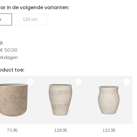
ar in de volgende varianten:
m
120 cm
jk
 € 50,00
erkdagen
oduct toe:
73,95
128,95
132,95