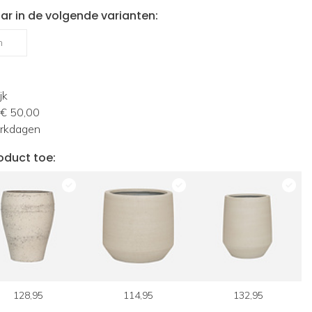
ar in de volgende varianten:
m
jk
 € 50,00
erkdagen
oduct toe:
128,95
114,95
132,95