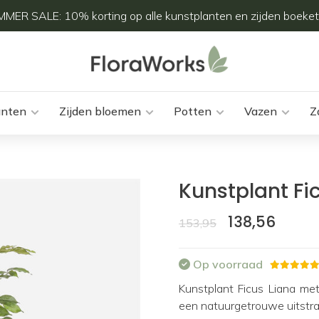
MER SALE: 10% korting op alle kunstplanten en zijden boeket
anten
Zijden bloemen
Potten
Vazen
Z
Kunstplant Fi
138,56
153,95
Op voorraad
Kunstplant Ficus Liana me
een natuurgetrouwe uitstr