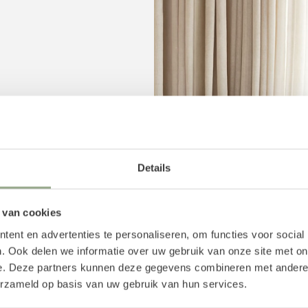
Details
 binnenpot. We adviseren
tsen, welke wij speciaal
eselecteerd. Uiteraard is
 van cookies
ekijken. Voor een stevige
ent en advertenties te personaliseren, om functies voor social
iepschuim mal, maar ook
. Ook delen we informatie over uw gebruik van onze site met on
e. Deze partners kunnen deze gegevens combineren met andere i
erzameld op basis van uw gebruik van hun services.