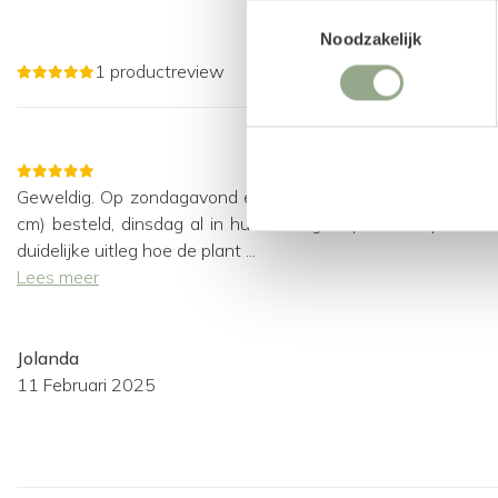
Om het geheel af te maken, kan de pot word
Toestemmingsselectie
bodembedekker
zoals verfijnde houtsnippers, 
Noodzakelijk
siersteentjes. Een selectie van bodembedekkers he
1 productreview
artikel opgenomen.
Ficus
Kunstplant
Geweldig. Op zondagavond een Kunstplant Ficus Liana (14
cm) besteld, dinsdag al in huis. Keurig verpakt en op de sit
duidelijke uitleg hoe de plant ...
Lees meer
Jolanda
11 Februari 2025