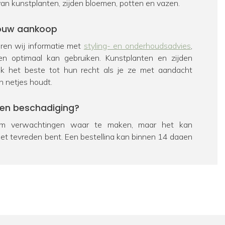
van kunstplanten, zijden bloemen, potten en vazen.
 jouw aankoop
veren wij informatie met
styling- en onderhoudsadvies
,
en optimaal kan gebruiken. Kunstplanten en zijden
k het beste tot hun recht als je ze met aandacht
n netjes houdt.
een beschadiging?
 verwachtingen waar te maken, maar het kan
iet tevreden bent. Een bestelling kan binnen 14 dagen
eerd worden. Bekijk hiervoor ons
retourbeleid
. Als een
chadigd is, zorgen we uiteraard voor een passende
e dan contact op te nemen met onze
klantenservice
.
ag over een product?
 passie is FloraWorks dé specialist op het gebied van