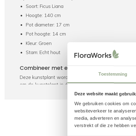
Soort: Ficus Liana
Hoogte: 140 cm
Pot diameter: 17 cm
Pot hoogte: 14 cm
Kleur: Groen
Stam: Echt hout
Combineer met een plantenpot
Toestemming
Deze kunstplant wordt geleverd inclusief een plastic
om de kunstplant in één van de buitenpotten te plaa
voor deze kunstplant als bijpassend product hebben g
Deze website maakt gebruik
het ook mogelijk om onze gehele collectie
potten
te b
We gebruiken cookies om cont
bevestiging kan gebruik worden gemaakt van een p
websiteverkeer te analyseren
gewone aarde volstaat.
media, adverteren en analys
verstrekt of die ze hebben v
Upgrade met een bodembedekker