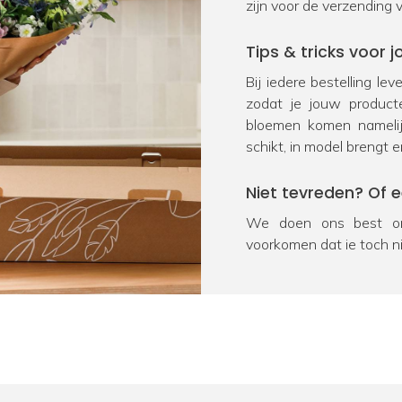
zijn voor de verzending 
Tips & tricks voor
Bij iedere bestelling le
zodat je jouw product
bloemen komen namelij
schikt, in model brengt e
Niet tevreden? Of 
We doen ons best om
voorkomen dat je toch n
na ontvangst geretourn
product onverhoopt bes
oplossing. We vragen j
Heb je nog een vra
Door kennis, ervaring en