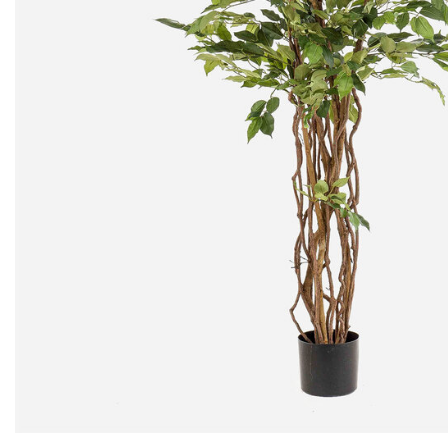
73,95
73,95
1