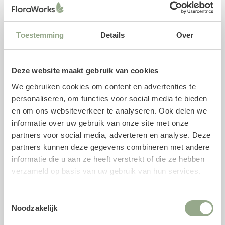
horecazaken.
Specificaties kunstplant
Toestemming
Details
Over
Soort: Ficus Lyrata
Hoogte: 90 cm
Deze website maakt gebruik van cookies
Pot diameter: 13 cm
We gebruiken cookies om content en advertenties te
Pot hoogte: 12 cm
personaliseren, om functies voor social media te bieden
Kleur: Groen
en om ons websiteverkeer te analyseren. Ook delen we
informatie over uw gebruik van onze site met onze
Combineer met een plantenpot
partners voor social media, adverteren en analyse. Deze
partners kunnen deze gegevens combineren met andere
Deze kunstplant wordt geleverd inclusief een plastic
informatie die u aan ze heeft verstrekt of die ze hebben
binnenpot. We adviseren om de kunstplant in één van de
verzameld op basis van uw gebruik van hun services.
buitenpotten te plaatsen, welke wij speciaal voor deze
kunstplant als bijpassend product hebben geselecteerd.
Uiteraard is het ook mogelijk om onze gehele collectie
Toestemmingsselectie
Noodzakelijk
potten
te bekijken. Voor een stevige bevestiging kan
gebruik worden gemaakt van een piepschuim mal, maar