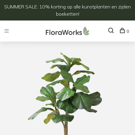
SUMMER SALE: 10% korting op alle kunstplanten en zijden
boeketten!
0