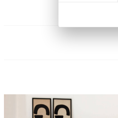
het schoonmaken van een kunstplant.
Hangend
Kunstplant
Tradescantia