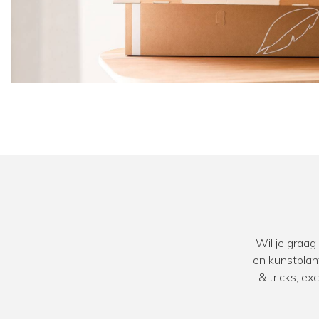
Wil je graag
en kunstplan
& tricks, e