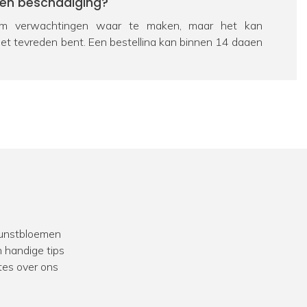
een beschadiging?
 verwachtingen waar te maken, maar het kan
iet tevreden bent. Een bestelling kan binnen 14 dagen
eerd worden. Bekijk hiervoor ons
retourbeleid
. Als een
chadigd is, zorgen we uiteraard voor een passende
e dan contact op te nemen met onze
klantenservice
.
ag over een product?
 passie is FloraWorks dé specialist op het gebied van
n bloemen. Dus zit je nog met een vraag over een
al
contact
met ons op. We helpen je graag verder.
 kunstbloemen
we veel ervaring in het opleveren van
projecten
voor
 handige tips
k werken we vaak samen met interieurstylisten en
tes over ons
zoek naar aankleding met kunstbeplanting voor een
taurant of andere bedrijfslocatie? Bekijk dan onze
 klanten.