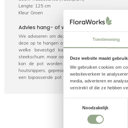
Lengte: 125 cm
Kleur: Groen
Advies hang- of wandpot
We adviseren om deze hangplant in een mooie buit
Toestemming
deze op te hangen of op hoogte te plaatsen. De ha
welke bevestigd kan worden in bijvoorbeeld e
steekschuim, maar ook gewone aarde volstaat. Om 
Deze website maakt gebruik
kan de pot worden afgewerkt met een bodembed
We gebruiken cookies om cont
houtsnippers, gepreserveerd mos of siersteentjes. 
websiteverkeer te analyseren
een bijpassende pot voor jouw kunstplant welke 
media, adverteren en analys
dan een kijkje in onze collecties
hangpotten
en
wandp
verstrekt of die ze hebben v
Verpakking
Toestemmingsselectie
Wij pakken iedere kunstplant zorgvuldig in en gebrui
Noodzakelijk
doos, zodat jouw bestelling netjes bij jou thuisb
hebben we
tips & tricks
op een rij gezet voor onder 