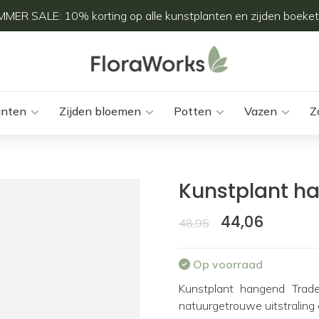
MER SALE: 10% korting op alle kunstplanten en zijden boeket
anten
Zijden bloemen
Potten
Vazen
Z
Kunstplant h
44,06
48,95
Op voorraad
Kunstplant hangend Trad
natuurgetrouwe uitstraling