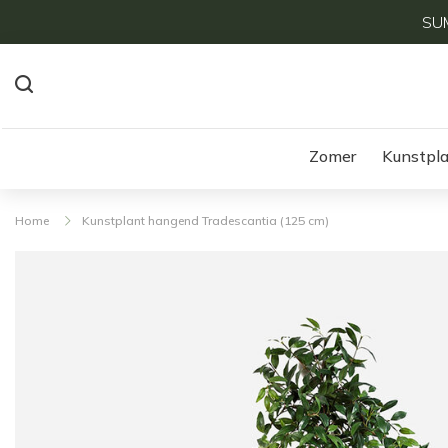
SUM
Zomer
Kunstpl
Home
Kunstplant hangend Tradescantia (125 cm)