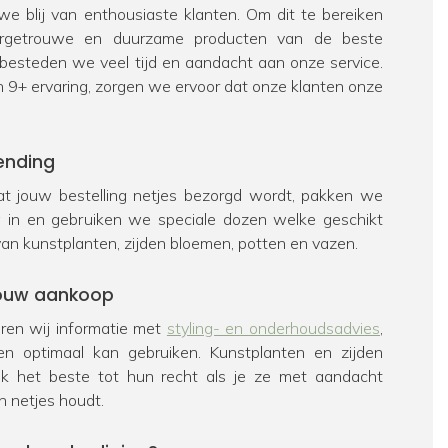
e blij van enthousiaste klanten. Om dit te bereiken
urgetrouwe en duurzame producten van de beste
 besteden we veel tijd en aandacht aan onze service.
n 9+ ervaring, zorgen we ervoor dat onze klanten onze
ending
t jouw bestelling netjes bezorgd wordt, pakken we
ig in en gebruiken we speciale dozen welke geschikt
van kunstplanten, zijden bloemen, potten en vazen.
 jouw aankoop
veren wij informatie met
styling- en onderhoudsadvies
,
en optimaal kan gebruiken. Kunstplanten en zijden
k het beste tot hun recht als je ze met aandacht
n netjes houdt.