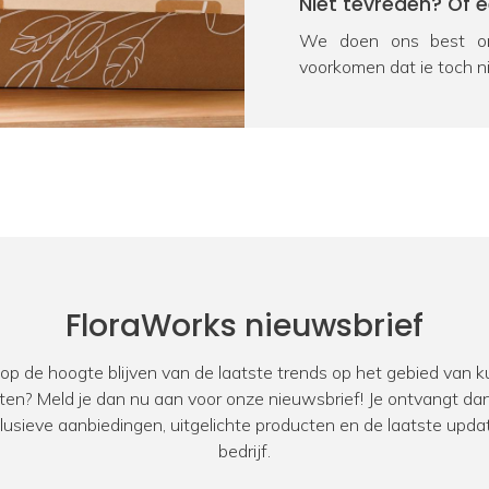
Niet tevreden? Of 
We doen ons best om
voorkomen dat je toch n
na ontvangst geretourn
product onverhoopt bes
oplossing. We vragen j
Heb je nog een vra
Door kennis, ervaring en
kunstplanten en zijde
product, neem dan voor
FloraWorks nieuwsbrief
Zakelijke klant?
 op de hoogte blijven van de laatste trends op het gebied van
Bij FloraWorks hebben 
ten? Meld je dan nu aan voor onze nieuwsbrief! Je ontvangt dan
zakelijke klanten. Oo
xclusieve aanbiedingen, uitgelichte producten en de laatste upda
designers. Ben jij op 
bedrijf.
kantoor, showroom, res
werkwijze
voor zakelijke