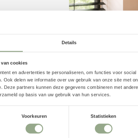
enpot te bevestigen en
Details
ngplant heeft een steel
en piepschuim mal of
het geheel af te maken,
 van cookies
ekker zoals verfijnde
ent en advertenties te personaliseren, om functies voor social
Ben je nog op zoek naar
. Ook delen we informatie over uw gebruik van onze site met on
je kunt ophangen? Neem
e. Deze partners kunnen deze gegevens combineren met andere i
otten
.
erzameld op basis van uw gebruik van hun services.
ken hiervoor een stevige
Voorkeuren
Statistieken
ezorgd wordt. Daarnaast
andere het modelleren en