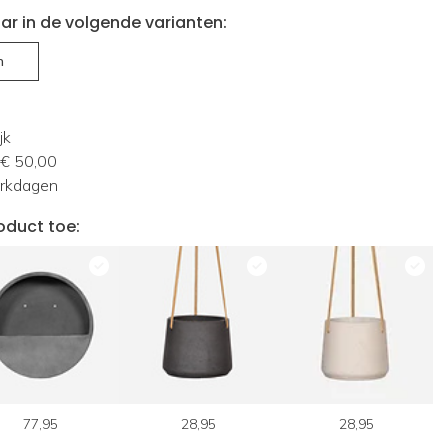
ar in de volgende varianten:
m
jk
 € 50,00
erkdagen
oduct toe:
77,95
28,95
28,95