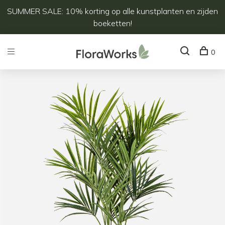
SUMMER SALE: 10% korting op alle kunstplanten en zijden
boeketten!
0