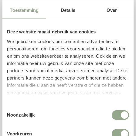
Soort: Kentia Palm
Toestemming
Details
Over
Hoogte: 172 cm
Pot diameter: 17 cm
Deze website maakt gebruik van cookies
Pot hoogte: 14 cm
We gebruiken cookies om content en advertenties te
Kleur: Groen
personaliseren, om functies voor social media te bieden
en om ons websiteverkeer te analyseren. Ook delen we
Combineer met een plantenpot
informatie over uw gebruik van onze site met onze
Deze kunstplant wordt geleverd inclusief een plastic
partners voor social media, adverteren en analyse. Deze
binnenpot. We adviseren om de kunstplant in één van de
partners kunnen deze gegevens combineren met andere
buitenpotten te plaatsen, welke wij speciaal voor deze
informatie die u aan ze heeft verstrekt of die ze hebben
kunstplant als bijpassend product hebben geselecteerd.
verzameld op basis van uw gebruik van hun services.
Uiteraard is het ook mogelijk om onze gehele collectie
potten
te bekijken. Voor een stevige bevestiging kan
Toestemmingsselectie
gebruik worden gemaakt van een piepschuim mal, maar
Noodzakelijk
ook gewone aarde volstaat.
Voorkeuren
Upgrade met een bodembedekker