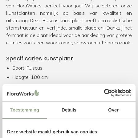
van FloraWorks perfect voor jou! Wij selecteren onze
kunstplanten namelijk op basis van kwaliteit en
uitstraling. Deze Ruscus kunstplant heeft een realistische
stamstructuur en verfijnde, smalle bladeren. Dankzij het
formaat is de plant ideaal voor de aankleding van grotere
ruimtes zoals een woonkamer, showroom of horecazaak.
Specificaties kunstplant
Soort: Ruscus
Hoogte: 180 cm
Pot diameter: 20 cm
Pot hoogte: 18 cm
Kleur: Groen
Toestemming
Details
Over
Combineer met een plantenpot
Deze kunstplant wordt geleverd inclusief een plastic
Deze website maakt gebruik van cookies
binnenpot. We adviseren om de kunstplant in één van de