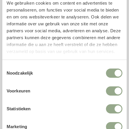
We gebruiken cookies om content en advertenties te
buitenpotten te plaatsen, welke wij speciaal voor deze
personaliseren, om functies voor social media te bieden
kunstplant als bijpassend product hebben geselecteerd.
en om ons websiteverkeer te analyseren. Ook delen we
Uiteraard is het ook mogelijk om onze gehele collectie
informatie over uw gebruik van onze site met onze
potten
te bekijken. Voor een stevige bevestiging kan
partners voor social media, adverteren en analyse. Deze
gebruik worden gemaakt van een piepschuim mal, maar
partners kunnen deze gegevens combineren met andere
ook gewone aarde volstaat.
informatie die u aan ze heeft verstrekt of die ze hebben
verzameld op basis van uw gebruik van hun services.
Upgrade met een bodembedekker
Om het geheel af te maken, kan de pot worden
Toestemmingsselectie
afgewerkt met een
bodembedekker
zoals verfijnde
Noodzakelijk
houtsnippers, gepreserveerd mos of siersteentjes. Een
selectie van bodembedekkers hebben we als gerelateerd
Voorkeuren
artikel opgenomen.
Statistieken
Kunstplant
Ruscus
Marketing