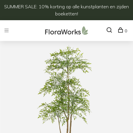
SUMMER SALE: 10% korting op alle kunstplanten en zijden
boeketten!
0