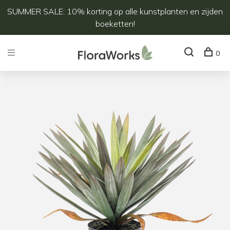
SUMMER SALE: 10% korting op alle kunstplanten en zijden
boeketten!
0