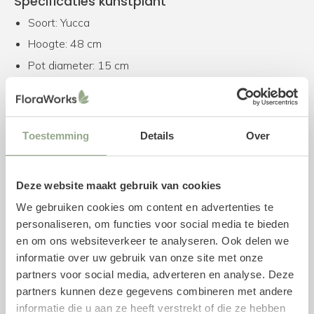
Specificaties kunstplant
Soort: Yucca
Hoogte: 48 cm
Pot diameter: 15 cm
Pot hoogte: 13 cm
Kleur: Groen
Toestemming
Details
Over
Combineer met een plantenpot
Deze kunstplant wordt geleverd inclusief een plastic
binnenpot. We adviseren om de kunstplant in één van de
Deze website maakt gebruik van cookies
buitenpotten te plaatsen, welke wij speciaal voor deze
We gebruiken cookies om content en advertenties te
kunstplant als bijpassend product hebben geselecteerd.
personaliseren, om functies voor social media te bieden
Uiteraard is het ook mogelijk om onze gehele collectie
en om ons websiteverkeer te analyseren. Ook delen we
potten
te bekijken. Voor een stevige bevestiging kan
informatie over uw gebruik van onze site met onze
gebruik worden gemaakt van een piepschuim mal, maar
partners voor social media, adverteren en analyse. Deze
ook gewone aarde volstaat.
partners kunnen deze gegevens combineren met andere
informatie die u aan ze heeft verstrekt of die ze hebben