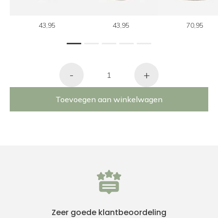
43,95
43,95
70,95
1
2
3
4
5
-
+
Toevoegen aan winkelwagen
Zeer goede klantbeoordeling