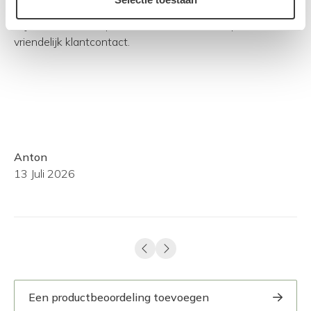
is.
Blij met de aankoop. Goed overzicht van de producten en
Kw
ook
vriendelijk klantcontact.
pl
Mi
inm
Le
Anton
Ge
13 Juli 2026
06
Een productbeoordeling toevoegen