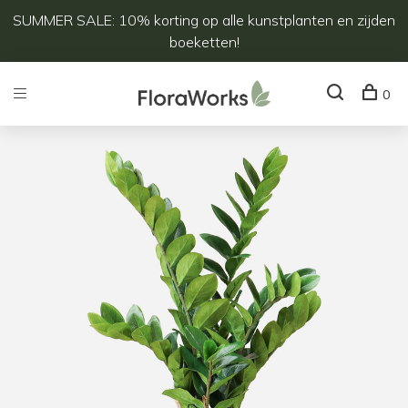
SUMMER SALE: 10% korting op alle kunstplanten en zijden
boeketten!
0