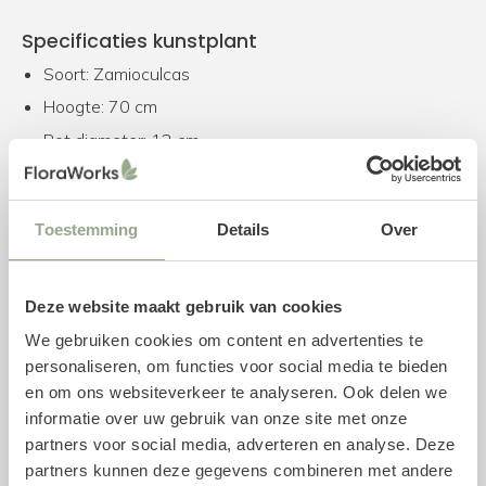
Specificaties kunstplant
Soort: Zamioculcas
Hoogte: 70 cm
Pot diameter: 12 cm
Pot hoogte: 12 cm
Kleur: Groen
Toestemming
Details
Over
Combineer met een plantenpot
Deze kunstplant wordt geleverd inclusief een plastic
Deze website maakt gebruik van cookies
binnenpot. We adviseren om de kunstplant in één van de
We gebruiken cookies om content en advertenties te
buitenpotten te plaatsen, welke wij speciaal voor deze
personaliseren, om functies voor social media te bieden
kunstplant als bijpassend product hebben geselecteerd.
en om ons websiteverkeer te analyseren. Ook delen we
Uiteraard is het ook mogelijk om onze gehele collectie
informatie over uw gebruik van onze site met onze
potten
te bekijken. Voor een stevige bevestiging kan
partners voor social media, adverteren en analyse. Deze
gebruik worden gemaakt van een piepschuim mal, maar
partners kunnen deze gegevens combineren met andere
ook gewone aarde volstaat.