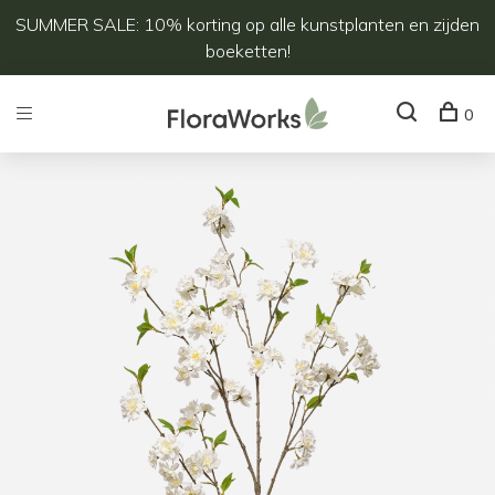
SUMMER SALE: 10% korting op alle kunstplanten en zijden
boeketten!
0