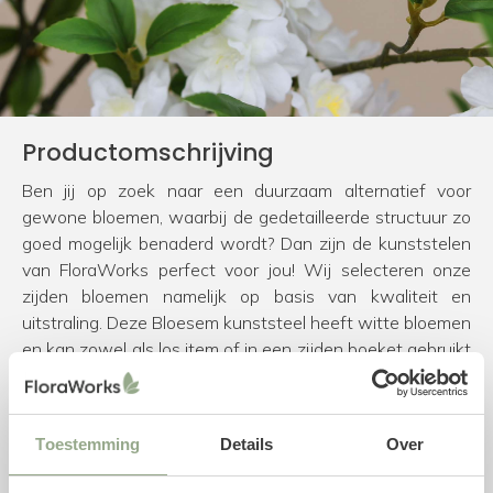
Productomschrijving
Ben jij op zoek naar een duurzaam alternatief voor
gewone bloemen, waarbij de gedetailleerde structuur zo
goed mogelijk benaderd wordt? Dan zijn de kunststelen
van FloraWorks perfect voor jou! Wij selecteren onze
zijden bloemen namelijk op basis van kwaliteit en
uitstraling. Deze Bloesem kunststeel heeft witte bloemen
en kan zowel als los item of in een zijden boeket gebruikt
worden. Voor het samenstellen van een mooi
kunstboeket hebben we de volgende
tips & tricks
. Ben je
daarnaast nog op zoek naar een bijpassende vaas voor
Toestemming
Details
Over
jouw kunstbloemen? Neem dan een kijkje in onze
collectie
vazen
.