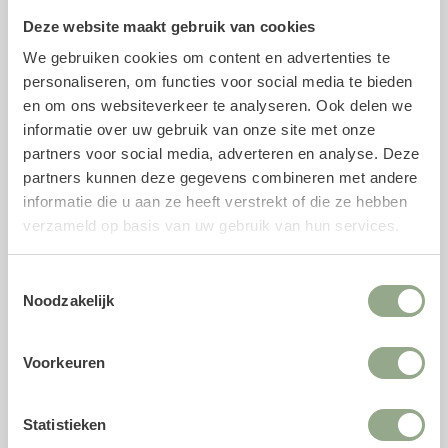
Deze website maakt gebruik van cookies
Specificaties kunststeel
We gebruiken cookies om content en advertenties te
Soort: Bloesem
personaliseren, om functies voor social media te bieden
Lengte: 120 cm
en om ons websiteverkeer te analyseren. Ook delen we
informatie over uw gebruik van onze site met onze
Kleur: Wit
partners voor social media, adverteren en analyse. Deze
Vorm: Vertakt
partners kunnen deze gegevens combineren met andere
Materiaal: Zijde en kunststof
informatie die u aan ze heeft verstrekt of die ze hebben
verzameld op basis van uw gebruik van hun services.
Voeg geur toe met parfum voor zijden
bloemen
Toestemmingsselectie
Met onze unieke
parfumsprays
is het mogelijk om de
Noodzakelijk
geur van verse snijbloemen toe te voegen aan jouw
kunststelen. Het parfum is speciaal ontwikkeld voor
Voorkeuren
zijden bloemen en biedt naast een natuurgetrouwe geur
een antistatische component, waardoor kunstbloemen
minder stof aantrekken en langer fris blijven.
Statistieken