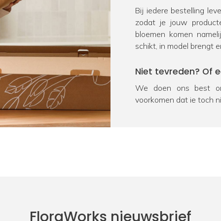
Bij iedere bestelling le
zodat je jouw product
bloemen komen namelij
schikt, in model brengt e
Niet tevreden? Of 
We doen ons best om
voorkomen dat je toch n
na ontvangst geretourn
product onverhoopt bes
oplossing. We vragen j
Heb je nog een vra
Door kennis, ervaring en
kunstplanten en zijde
product, neem dan voor
FloraWorks nieuwsbrief