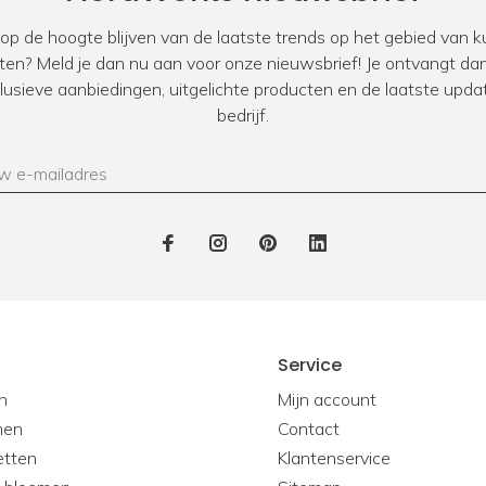
Zakelijke klant?
 op de hoogte blijven van de laatste trends op het gebied van
Bij FloraWorks hebben 
ten? Meld je dan nu aan voor onze nieuwsbrief! Je ontvangt dan
zakelijke klanten. Oo
xclusieve aanbiedingen, uitgelichte producten en de laatste upda
designers. Ben jij op 
bedrijf.
kantoor, showroom, res
werkwijze
voor zakelijke
Service
n
Mijn account
men
Contact
etten
Klantenservice