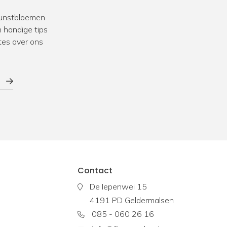
 kunstbloemen
we veel ervaring in het opleveren van
projecten
voor
 handige tips
k werken we vaak samen met interieurstylisten en
tes over ons
zoek naar aankleding met kunstbeplanting voor een
taurant of andere bedrijfslocatie? Bekijk dan onze
 klanten.
Contact
De Iepenwei 15
4191 PD Geldermalsen
085 - 060 26 16