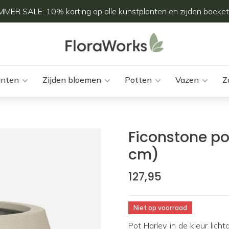
MER SALE: 10% korting op alle kunstplanten en zijden boeket
anten
Zijden bloemen
Potten
Vazen
Z
Ficonstone pot
cm)
127,95
Niet op voorraad
Pot Harley in de kleur lich