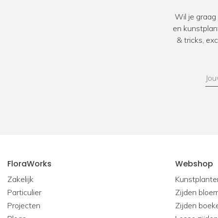
Wil je graag
en kunstplan
& tricks, e
FloraWorks
Webshop
Zakelijk
Kunstplante
Particulier
Zijden bloe
Projecten
Zijden boek