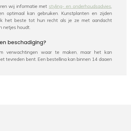
veren wij informatie met
styling- en onderhoudsadvies
,
en optimaal kan gebruiken. Kunstplanten en zijden
k het beste tot hun recht als je ze met aandacht
n netjes houdt.
een beschadiging?
 verwachtingen waar te maken, maar het kan
iet tevreden bent. Een bestelling kan binnen 14 dagen
eerd worden. Bekijk hiervoor ons
retourbeleid
. Als een
chadigd is, zorgen we uiteraard voor een passende
e dan contact op te nemen met onze
klantenservice
.
ag over een product?
 passie is FloraWorks dé specialist op het gebied van
n bloemen. Dus zit je nog met een vraag over een
al
contact
met ons op. We helpen je graag verder.