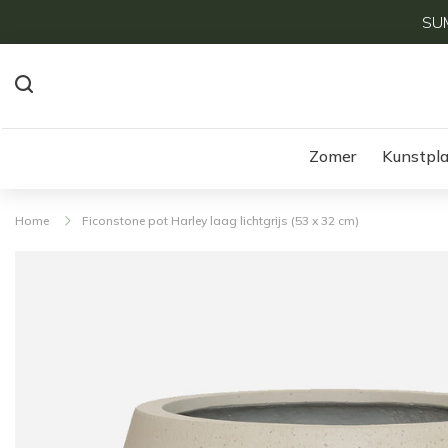
SUM
Zomer
Kunstpl
Home
Ficonstone pot Harley laag lichtgrijs (53 x 32 cm)