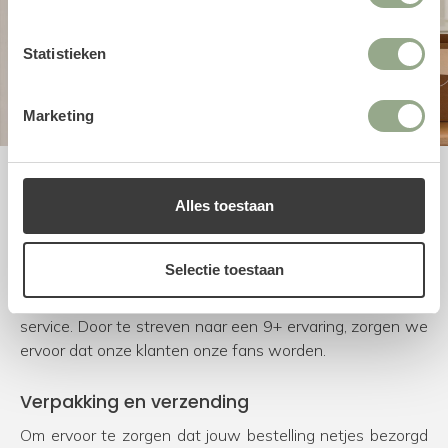
Statistieken
Marketing
Uitstekende service
Alles toestaan
Bij FloraWorks worden we blij van enthousiaste klanten.
Om dit te bereiken kiezen we voor natuurgetrouwe en
Selectie toestaan
duurzame producten van de beste leveranciers.
Daarnaast besteden we veel tijd en aandacht aan onze
service. Door te streven naar een 9+ ervaring, zorgen we
ervoor dat onze klanten onze fans worden.
Verpakking en verzending
Om ervoor te zorgen dat jouw bestelling netjes bezorgd