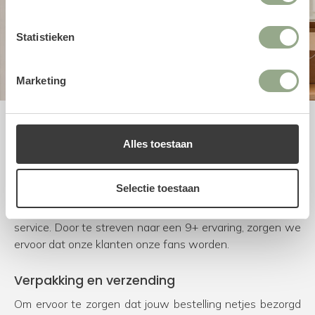
Statistieken
Marketing
Uitstekende service
Alles toestaan
Bij FloraWorks worden we blij van enthousiaste klanten.
Om dit te bereiken kiezen we voor natuurgetrouwe en
Selectie toestaan
duurzame producten van de beste leveranciers.
Daarnaast besteden we veel tijd en aandacht aan onze
service. Door te streven naar een 9+ ervaring, zorgen we
ervoor dat onze klanten onze fans worden.
Verpakking en verzending
Om ervoor te zorgen dat jouw bestelling netjes bezorgd