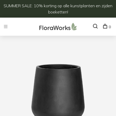
SUMMER SALE: 10% korting op alle kunstplanten en zijden
boeketten!
0