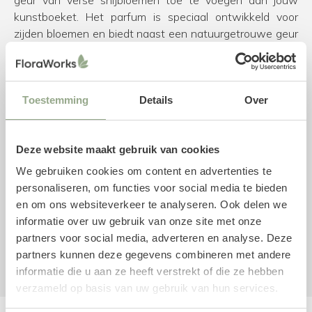
geur van verse snijbloemen toe te voegen aan jouw
kunstboeket. Het parfum is speciaal ontwikkeld voor
zijden bloemen en biedt naast een natuurgetrouwe geur
een antistatische component, waardoor kunstbloemen
minder stof aantrekken en langer fris blijven.
Toestemming
Details
Over
Upgrade met losse kunstbloemen
Een selectie van de losse kunstbloemen uit zijden boeket
Maevy Rose hebben we als gerelateerd artikel
Deze website maakt gebruik van cookies
opgenomen. Zo kun jij het boeket naar jouw eigen smaak
We gebruiken cookies om content en advertenties te
aanpassen door losse zijden bloemen toe te voegen.
personaliseren, om functies voor social media te bieden
Uiteraard kun je hiervoor ook kijken in onze volledige
en om ons websiteverkeer te analyseren. Ook delen we
collectie
zijden bloemen
.
informatie over uw gebruik van onze site met onze
partners voor social media, adverteren en analyse. Deze
Kunstboeket
Lente
partners kunnen deze gegevens combineren met andere
informatie die u aan ze heeft verstrekt of die ze hebben
verzameld op basis van uw gebruik van hun services.