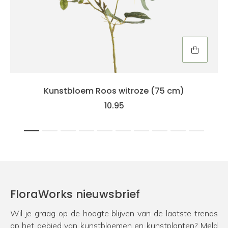
Kunstbloem Roos witroze (75 cm)
10.95
1
2
3
4
5
6
7
8
9
10
FloraWorks nieuwsbrief
Wil je graag op de hoogte blijven van de laatste trends
op het gebied van kunstbloemen en kunstplanten? Meld