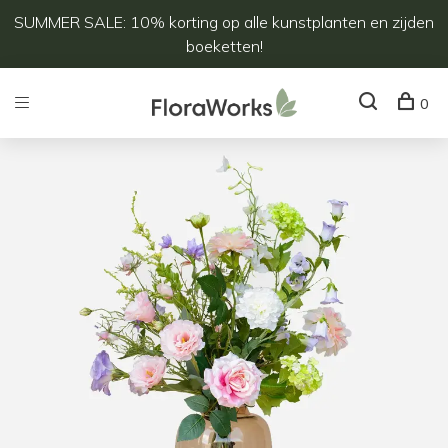
SUMMER SALE: 10% korting op alle kunstplanten en zijden
boeketten!
0