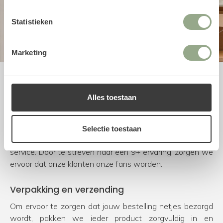
Statistieken
Marketing
Uitstekende service
Alles toestaan
Bij FloraWorks worden we blij van enthousiaste klanten.
Om dit te bereiken kiezen we voor natuurgetrouwe en
duurzame producten van de beste leveranciers.
Selectie toestaan
Daarnaast besteden we veel tijd en aandacht aan onze
service. Door te streven naar een 9+ ervaring, zorgen we
ervoor dat onze klanten onze fans worden.
Verpakking en verzending
Om ervoor te zorgen dat jouw bestelling netjes bezorgd
wordt, pakken we ieder product zorgvuldig in en