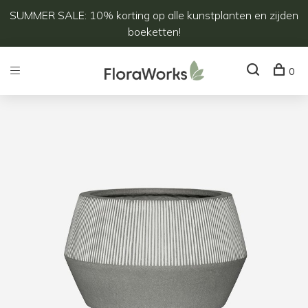
SUMMER SALE: 10% korting op alle kunstplanten en zijden
boeketten!
0