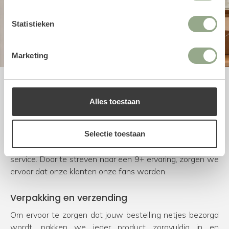
Statistieken
Marketing
Uitstekende service
Alles toestaan
Bij FloraWorks worden we blij van enthousiaste klanten.
Om dit te bereiken kiezen we voor natuurgetrouwe en
duurzame producten van de beste leveranciers.
Selectie toestaan
Daarnaast besteden we veel tijd en aandacht aan onze
service. Door te streven naar een 9+ ervaring, zorgen we
ervoor dat onze klanten onze fans worden.
Verpakking en verzending
Om ervoor te zorgen dat jouw bestelling netjes bezorgd
wordt, pakken we ieder product zorgvuldig in en