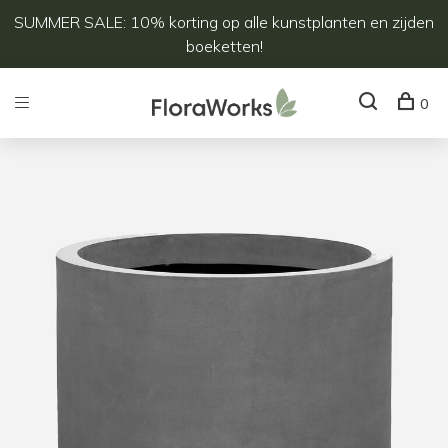
SUMMER SALE: 10% korting op alle kunstplanten en zijden
boeketten!
0