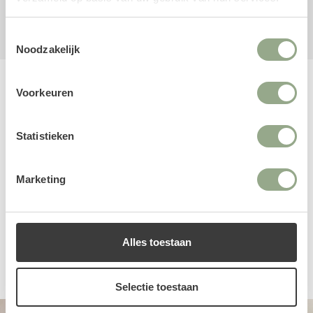
Eileen
Fiberclay
Pot
Toestemmingsselectie
Noodzakelijk
Voorkeuren
Reviews
Statistieken
Marketing
Alles toestaan
Een productbeoordeling toevoegen
Selectie toestaan