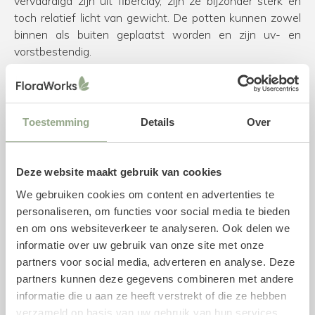
vervaardigd zijn uit fiberclay, zijn ze bijzonder sterk en
toch relatief licht van gewicht. De potten kunnen zowel
binnen als buiten geplaatst worden en zijn uv- en
vorstbestendig.
Specificaties pot
Diameter: 35 cm
Toestemming
Details
Over
Hoogte: 13 cm
Kleur: Antraciet
Materiaal: Fiberclay
Deze website maakt gebruik van cookies
Gebruik: Binnen en buiten
Merk: Pottery Pots
We gebruiken cookies om content en advertenties te
personaliseren, om functies voor social media te bieden
Combinatie met kunstplanten
en om ons websiteverkeer te analyseren. Ook delen we
informatie over uw gebruik van onze site met onze
Ben je nog op zoek naar een mooie kunstplant voor in de
partners voor social media, adverteren en analyse. Deze
pot? Neem dan een kijkje in onze uitgebreide collectie
partners kunnen deze gegevens combineren met andere
kunstplanten
.
informatie die u aan ze heeft verstrekt of die ze hebben
verzameld op basis van uw gebruik van hun services.