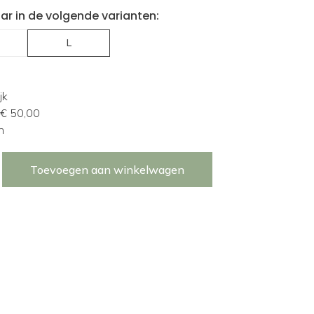
ar in de volgende varianten:
L
jk
 € 50,00
n
Toevoegen aan winkelwagen