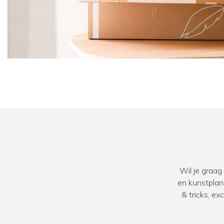
Wil je graag
en kunstplan
& tricks, e