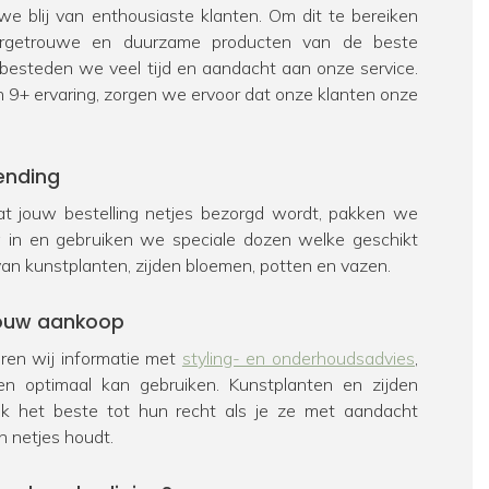
e blij van enthousiaste klanten. Om dit te bereiken
urgetrouwe en duurzame producten van de beste
 besteden we veel tijd en aandacht aan onze service.
n 9+ ervaring, zorgen we ervoor dat onze klanten onze
ending
t jouw bestelling netjes bezorgd wordt, pakken we
ig in en gebruiken we speciale dozen welke geschikt
van kunstplanten, zijden bloemen, potten en vazen.
 jouw aankoop
veren wij informatie met
styling- en onderhoudsadvies
,
en optimaal kan gebruiken. Kunstplanten en zijden
k het beste tot hun recht als je ze met aandacht
n netjes houdt.