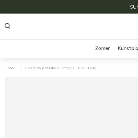
SUM
Zomer
Kunstpl
Home
Fiberclay pot Eileen lichtgrijs (35 x 13 cm)