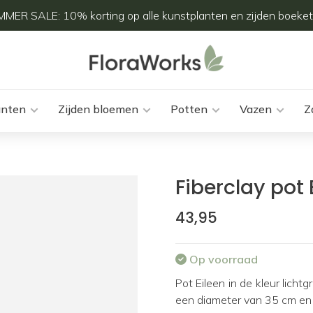
MER SALE: 10% korting op alle kunstplanten en zijden boeket
anten
Zijden bloemen
Potten
Vazen
Z
Fiberclay pot 
43,95
Op voorraad
Pot Eileen in de kleur licht
een diameter van 35 cm en