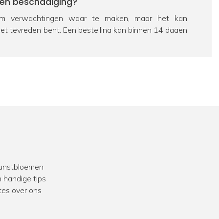
een beschadiging?
 verwachtingen waar te maken, maar het kan
iet tevreden bent. Een bestelling kan binnen 14 dagen
eerd worden. Bekijk hiervoor ons
retourbeleid
. Als een
chadigd is, zorgen we uiteraard voor een passende
e dan contact op te nemen met onze
klantenservice
.
ag over een product?
 passie is FloraWorks dé specialist op het gebied van
n bloemen. Dus zit je nog met een vraag over een
al
contact
met ons op. We helpen je graag verder.
 kunstbloemen
we veel ervaring in het opleveren van
projecten
voor
 handige tips
k werken we vaak samen met interieurstylisten en
tes over ons
zoek naar aankleding met kunstbeplanting voor een
taurant of andere bedrijfslocatie? Bekijk dan onze
 klanten.