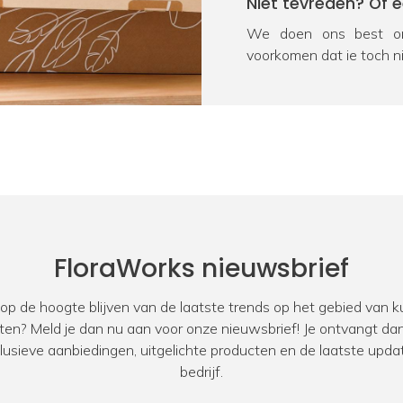
Niet tevreden? Of 
We doen ons best om
voorkomen dat je toch n
na ontvangst geretourn
product onverhoopt bes
oplossing. We vragen j
Heb je nog een vra
Door kennis, ervaring en
kunstplanten en zijde
product, neem dan voor
FloraWorks nieuwsbrief
Zakelijke klant?
 op de hoogte blijven van de laatste trends op het gebied van
Bij FloraWorks hebben 
ten? Meld je dan nu aan voor onze nieuwsbrief! Je ontvangt dan
zakelijke klanten. Oo
xclusieve aanbiedingen, uitgelichte producten en de laatste upda
designers. Ben jij op 
bedrijf.
kantoor, showroom, res
werkwijze
voor zakelijke