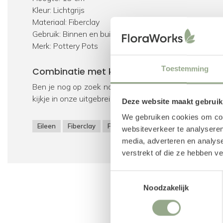
Kleur: Lichtgrijs
Materiaal: Fiberclay
Gebruik: Binnen en buiten
Merk: Pottery Pots
Toestemming
Combinatie met kunstplanten
Ben je nog op zoek naar een mooie kunstplant voor 
kijkje in onze uitgebreide collectie
kunstplanten
.
Deze website maakt gebruik
We gebruiken cookies om cont
Eileen
Fiberclay
Pot
websiteverkeer te analyseren
media, adverteren en analys
verstrekt of die ze hebben v
Toestemmingsselectie
Noodzakelijk