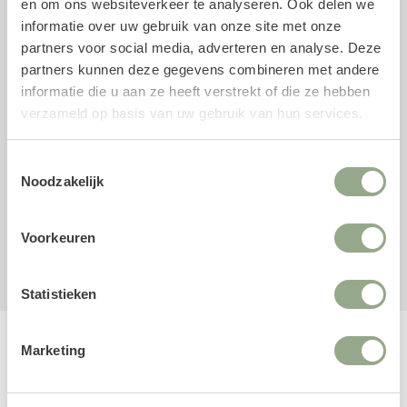
en om ons websiteverkeer te analyseren. Ook delen we
Kleur: Antraciet
informatie over uw gebruik van onze site met onze
Materiaal: Fiberclay
partners voor social media, adverteren en analyse. Deze
Gebruik: Binnen en buiten
partners kunnen deze gegevens combineren met andere
Merk: Pottery Pots
informatie die u aan ze heeft verstrekt of die ze hebben
verzameld op basis van uw gebruik van hun services.
Combinatie met kunstplanten
Ben je nog op zoek naar een mooie kunstplant voor in de
Toestemmingsselectie
pot? Neem dan een kijkje in onze uitgebreide collectie
Noodzakelijk
kunstplanten
.
Voorkeuren
Fiberclay
Patt
Pot
Statistieken
Marketing
Reviews