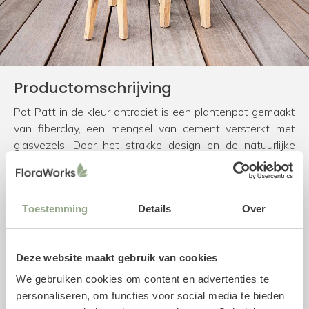
Productomschrijving
Pot Patt in de kleur antraciet is een plantenpot gemaakt
van fiberclay, een mengsel van cement versterkt met
glasvezels. Door het strakke design en de natuurlijke
afwerking heeft de pot een moderne en stoere
uitstraling. Doordat de potten vervaardigd zijn uit
fiberclay, zijn ze bijzonder sterk en toch relatief licht van
Toestemming
Details
Over
gewicht. De potten kunnen zowel binnen als buiten
geplaatst worden en zijn uv- en vorstbestendig.
Deze website maakt gebruik van cookies
Specificaties pot
We gebruiken cookies om content en advertenties te
Diameter: 16,5 cm
personaliseren, om functies voor social media te bieden
Hoogte: 14 cm