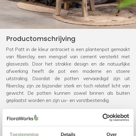
Productomschrijving
Pot Patt in de kleur antraciet is een plantenpot gemaakt
van fiberclay, een mengsel van cement versterkt met
glasvezels. Door het strakke design en de natuurlijke
afwerking heeft de pot een moderne en stoere
uitstraling. Doordat de potten vervaardigd zijn uit
fiberclay, zijn ze bijzonder sterk en toch relatief licht van
gewicht. De potten kunnen zowel binnen als buiten
geplaatst worden en zijn uv- en vorstbestendig.
Specificaties pot
Diameter: 34 cm
Hoogte: 28,5 cm
Toestemming
Details
Over