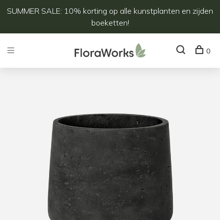
SUMMER SALE: 10% korting op alle kunstplanten en zijden
boeketten!
0