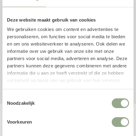
Kleur: Antraciet
Materiaal: Fiberclay
Gebruik: Binnen en buiten
Deze website maakt gebruik van cookies
Merk: Pottery Pots
We gebruiken cookies om content en advertenties te
personaliseren, om functies voor social media te bieden
Combinatie met kunstplanten
en om ons websiteverkeer te analyseren. Ook delen we
Ben je nog op zoek naar een mooie kunstplant voor in de
informatie over uw gebruik van onze site met onze
pot? Neem dan een kijkje in onze uitgebreide collectie
partners voor social media, adverteren en analyse. Deze
kunstplanten
.
partners kunnen deze gegevens combineren met andere
informatie die u aan ze heeft verstrekt of die ze hebben
verzameld op basis van uw gebruik van hun services.
Fiberclay
Patt
Pot
Toestemmingsselectie
Noodzakelijk
Voorkeuren
Productreviews
1 productreview