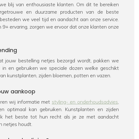
e blij van enthousiaste klanten. Om dit te bereiken
urgetrouwe en duurzame producten van de beste
 besteden we veel tijd en aandacht aan onze service.
n 9+ ervaring, zorgen we ervoor dat onze klanten onze
ending
t jouw bestelling netjes bezorgd wordt, pakken we
ig in en gebruiken we speciale dozen welke geschikt
van kunstplanten, zijden bloemen, potten en vazen.
 jouw aankoop
veren wij informatie met
styling- en onderhoudsadvies
,
en optimaal kan gebruiken. Kunstplanten en zijden
k het beste tot hun recht als je ze met aandacht
n netjes houdt.