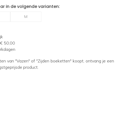
ar in de volgende varianten:
M
jk
 € 50,00
erkdagen
ten van "Vazen" of "Zijden boeketten" koopt, ontvang je een
gstgeprijsde product.