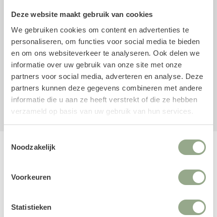
Merk: Vase the World
Deze website maakt gebruik van cookies
We gebruiken cookies om content en advertenties te
Combinatie met zijden bloemen
personaliseren, om functies voor social media te bieden
Ben je nog op zoek naar mooie zijden bloemen voor in de
en om ons websiteverkeer te analyseren. Ook delen we
vaas? Neem dan een kijkje in onze uitgebreide collecties
informatie over uw gebruik van onze site met onze
kunstboeketten
of losse
kunststelen
.
partners voor social media, adverteren en analyse. Deze
partners kunnen deze gegevens combineren met andere
Artic
Glas
Vaas
informatie die u aan ze heeft verstrekt of die ze hebben
verzameld op basis van uw gebruik van hun services.
Toestemmingsselectie
Noodzakelijk
Productreviews
Voorkeuren
1 productreview
Statistieken