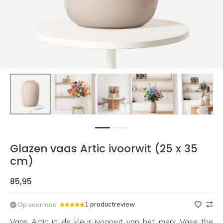
1
2
Glazen vaas Artic ivoorwit (25 x 35
cm)
85,95
1 productreview
Op voorraad
Vaas Artic in de kleur ivoorwit van het merk Vase the