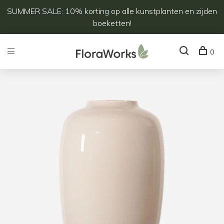
SUMMER SALE: 10% korting op alle kunstplanten en zijden
boeketten!
0