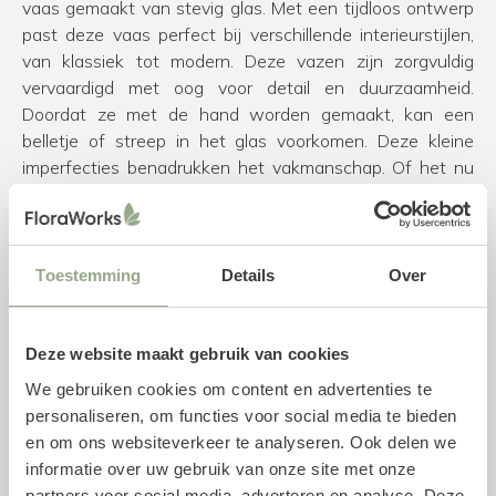
vaas gemaakt van stevig glas. Met een tijdloos ontwerp
past deze vaas perfect bij verschillende interieurstijlen,
van klassiek tot modern. Deze vazen zijn zorgvuldig
vervaardigd met oog voor detail en duurzaamheid.
Doordat ze met de hand worden gemaakt, kan een
belletje of streep in het glas voorkomen. Deze kleine
imperfecties benadrukken het vakmanschap. Of het nu
gebruikt wordt als een opvallend middelpunt op een
eettafel, als een decoratief accent op een dressoir of als
een geschenk voor een speciale gelegenheid, deze
glazen vaas is een mooie toevoeging aan elke ruimte.
Toestemming
Details
Over
Specificaties vaas
Deze website maakt gebruik van cookies
Diameter: 21 cm
We gebruiken cookies om content en advertenties te
Hoogte: 29 cm
personaliseren, om functies voor social media te bieden
Kleur: Roze
en om ons websiteverkeer te analyseren. Ook delen we
Materiaal: Glas
informatie over uw gebruik van onze site met onze
Merk: Vase the World
partners voor social media, adverteren en analyse. Deze