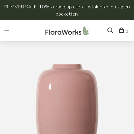
SUMMER SALE: 10% korting op alle kunstplanten en zijden
boeketten!
0